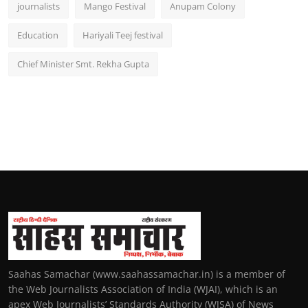
journalists
Mango Festival
Anupam Colony
Education
Hariyali Teej festival
Chief Minister Smt. Rekha Gupta
Saahas Samachar (www.saahassamachar.in) is a member of
the Web Journalists Association of India (WJAI), which is an
apex Web Journalists’ Standards Authority (WJSA) of News