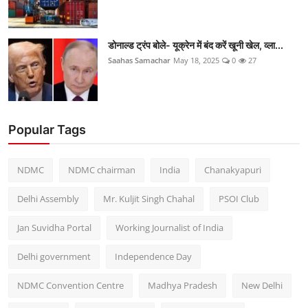
डोनाल्ड ट्रंप बोले- यूक्रेन में बंद करें खूनी खेल, व्ला...
Saahas Samachar
May 18, 2025
0
27
Popular Tags
NDMC
NDMC chairman
India
Chanakyapuri
Delhi Assembly
Mr. Kuljit Singh Chahal
PSOI Club
Jan Suvidha Portal
Working Journalist of India
Delhi government
Independence Day
NDMC Convention Centre
Madhya Pradesh
New Delhi