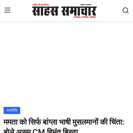
Login
Register
Home
ताज़ा खबरें
राष्ट्रीय
मनोरंजन
राज्य
राजनीति
ममता को सिर्फ बांग्ला भाषी मुसलमानों की चिंता:
अंतराष्ट्रीय
बोले असम CM हिमंत बिस्वा