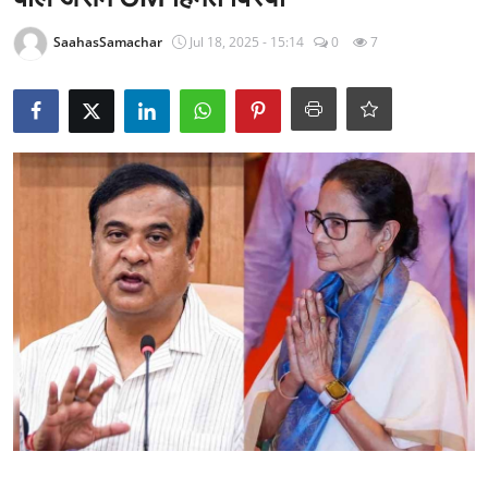
राजनीति
SaahasSamachar
Jul 18, 2025 - 15:14
0
7
खेल
Epaper
धर्म
लाइफस्टाइल
टेक