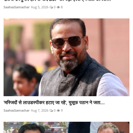
SaahasSamachar
Aug 5, 2026
0
8
'मस्जिदों से लाउडस्पीकर हटाए जा रहे', युसूफ पठान ने जता...
SaahasSamachar
Aug 7, 2026
0
9