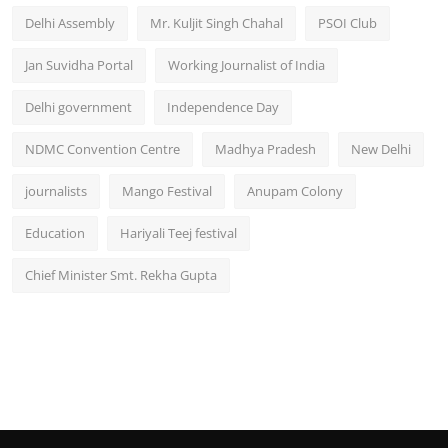
Delhi Assembly
Mr. Kuljit Singh Chahal
PSOI Club
Jan Suvidha Portal
Working Journalist of India
Delhi government
Independence Day
NDMC Convention Centre
Madhya Pradesh
New Delhi
journalists
Mango Festival
Anupam Colony
Education
Hariyali Teej festival
Chief Minister Smt. Rekha Gupta