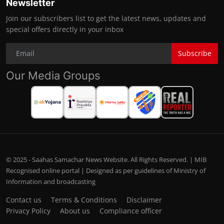
Newsletter
Join our subscribers list to get the latest news, updates and
special offers directly in your inbox
Subscribe
Our Media Groups
© 2025 - Saahas Samachar News Website. All Rights Reserved. | MIB
Recognised online portal | Designed as per guidelines of Ministry of
Information and broadcasting
Contact us
Terms & Conditions
Disclaimer
Privacy Policy
About us
Compliance officer