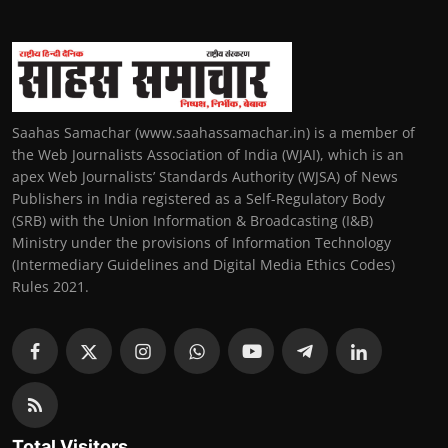
Saahas Samachar (www.saahassamachar.in) is a member of
the Web Journalists Association of India (WJAI), which is an
apex Web Journalists’ Standards Authority (WJSA) of News
Publishers in India registered as a Self-Regulatory Body
(SRB) with the Union Information & Broadcasting (I&B)
Ministry under the provisions of Information Technology
(Intermediary Guidelines and Digital Media Ethics Codes)
Rules 2021.
Total Visitors