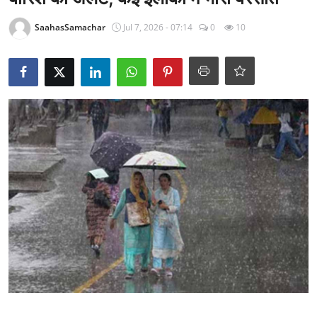
राजनीति
SaahasSamachar
Jul 7, 2026 - 07:14
0
10
खेल
Epaper
धर्म
लाइफस्टाइल
टेक