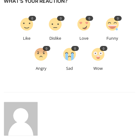
WHAT'S YOUR REACTION?
0
0
0
0
Like
Dislike
Love
Funny
0
0
0
Angry
Sad
Wow