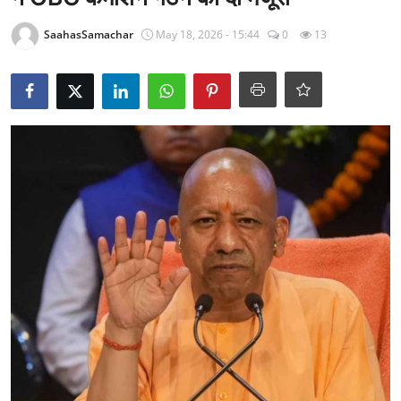
राजनीति
SaahasSamachar
May 18, 2026 - 15:44
0
13
खेल
Epaper
धर्म
लाइफस्टाइल
टेक