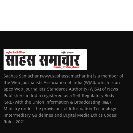
Saahas Samachar (www.saahassamachar.in) is a member of
the Web Journalists Association of India (WJAI), which is an
apex Web Journalists’ Standards Authority (WJSA) of News
Publishers in India registered as a Self-Regulatory Body
(SRB) with the Union Information & Broadcasting (I&B)
Ministry under the provisions of Information Technology
(Intermediary Guidelines and Digital Media Ethics Codes)
Rules 2021.