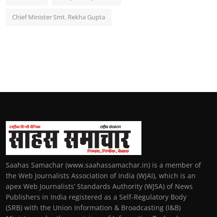
Chief Minister Smt. Rekha Gupta
Saahas Samachar (www.saahassamachar.in) is a member of
the Web Journalists Association of India (WJAI), which is an
apex Web Journalists’ Standards Authority (WJSA) of News
Publishers in India registered as a Self-Regulatory Body
(SRB) with the Union Information & Broadcasting (I&B)