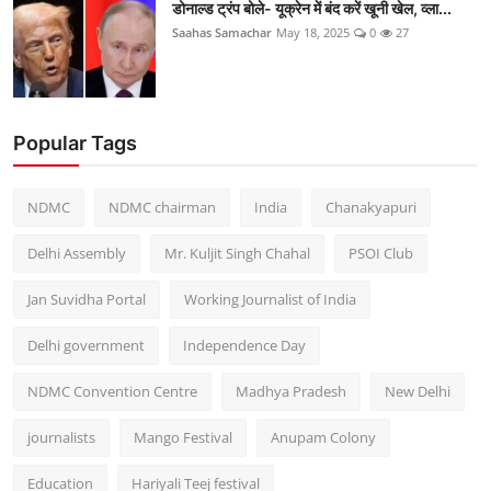
डोनाल्ड ट्रंप बोले- यूक्रेन में बंद करें खूनी खेल, व्ला...
Saahas Samachar
May 18, 2025
0
27
Popular Tags
NDMC
NDMC chairman
India
Chanakyapuri
Delhi Assembly
Mr. Kuljit Singh Chahal
PSOI Club
Jan Suvidha Portal
Working Journalist of India
Delhi government
Independence Day
NDMC Convention Centre
Madhya Pradesh
New Delhi
journalists
Mango Festival
Anupam Colony
Education
Hariyali Teej festival