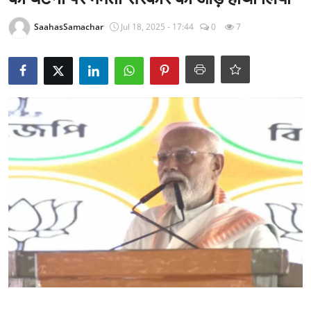
राजनीति
SaahasSamachar
Jul 18, 2025 - 17:44
0
7
खेल
Epaper
धर्म
लाइफस्टाइल
टेक