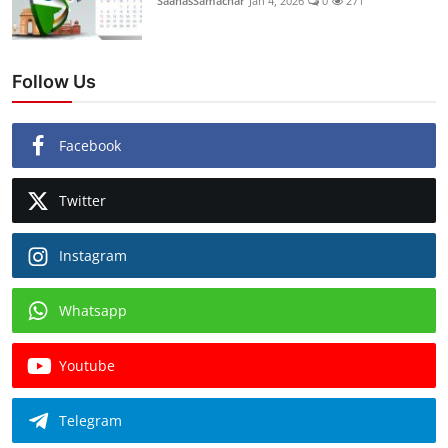
SaahasSamachar
Jan 4, 2026
0
271
Follow Us
Facebook
Twitter
Instagram
Whatsapp
Youtube
Telegram