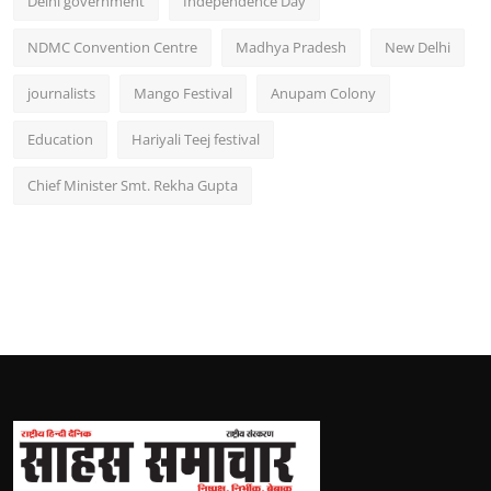
Delhi government
Independence Day
NDMC Convention Centre
Madhya Pradesh
New Delhi
journalists
Mango Festival
Anupam Colony
Education
Hariyali Teej festival
Chief Minister Smt. Rekha Gupta