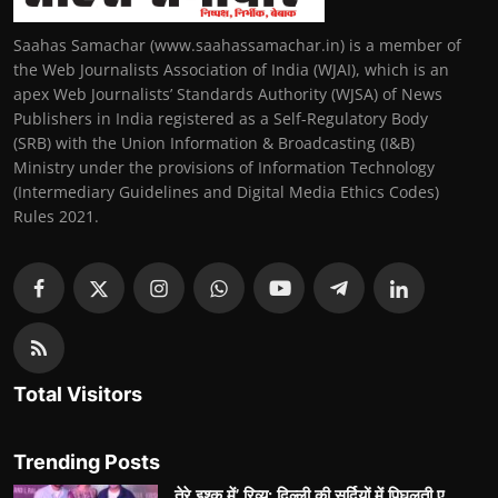
Saahas Samachar (www.saahassamachar.in) is a member of
the Web Journalists Association of India (WJAI), which is an
apex Web Journalists’ Standards Authority (WJSA) of News
Publishers in India registered as a Self-Regulatory Body
(SRB) with the Union Information & Broadcasting (I&B)
Ministry under the provisions of Information Technology
(Intermediary Guidelines and Digital Media Ethics Codes)
Rules 2021.
Total Visitors
Trending Posts
तेरे इश्क़ में’ रिव्यू: दिल्ली की सर्दियों में पिघलती ए...