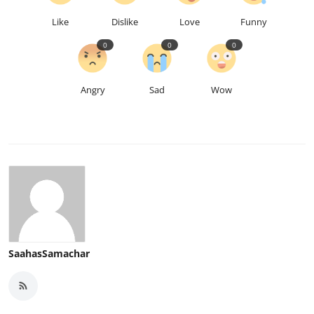
Like
Dislike
Love
Funny
0
0
0
Angry
Sad
Wow
SaahasSamachar