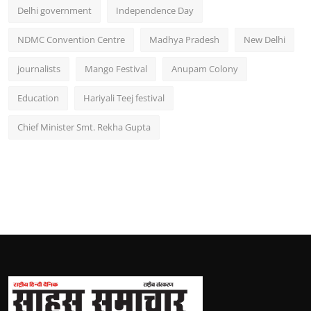
Delhi government
Independence Day
NDMC Convention Centre
Madhya Pradesh
New Delhi
journalists
Mango Festival
Anupam Colony
Education
Hariyali Teej festival
Chief Minister Smt. Rekha Gupta