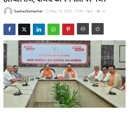
राजनीति
SaahasSamachar
May 18, 2026 - 13:44
0
10
खेल
Epaper
धर्म
लाइफस्टाइल
टेक