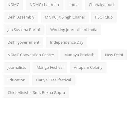
NDMC
NDMC chairman
India
Chanakyapuri
Delhi Assembly
Mr. Kuljit Singh Chahal
PSOI Club
Jan Suvidha Portal
Working Journalist of India
Delhi government
Independence Day
NDMC Convention Centre
Madhya Pradesh
New Delhi
journalists
Mango Festival
Anupam Colony
Education
Hariyali Teej festival
Chief Minister Smt. Rekha Gupta