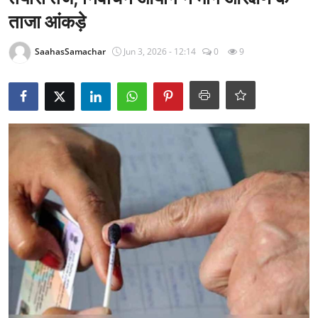
राजनीति
ताजा आंकड़े
खेल
SaahasSamachar
Jun 3, 2026 - 12:14
0
9
Epaper
धर्म
लाइफस्टाइल
टेक