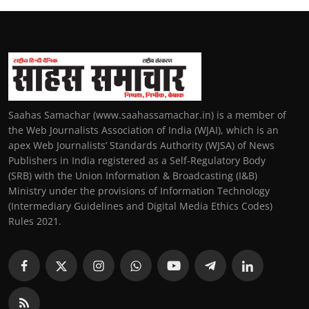
Saahas Samachar (www.saahassamachar.in) is a member of
the Web Journalists Association of India (WJAI), which is an
apex Web Journalists’ Standards Authority (WJSA) of News
Publishers in India registered as a Self-Regulatory Body
(SRB) with the Union Information & Broadcasting (I&B)
Ministry under the provisions of Information Technology
(Intermediary Guidelines and Digital Media Ethics Codes)
Rules 2021.