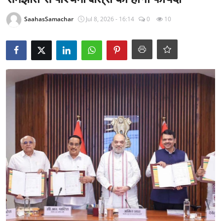
राजनीति
SaahasSamachar
Jul 8, 2026 - 16:14
0
10
खेल
Epaper
धर्म
लाइफस्टाइल
टेक