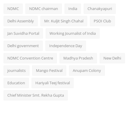
NDMC
NDMC chairman
India
Chanakyapuri
Delhi Assembly
Mr. Kuljit Singh Chahal
PSOI Club
Jan Suvidha Portal
Working Journalist of India
Delhi government
Independence Day
NDMC Convention Centre
Madhya Pradesh
New Delhi
journalists
Mango Festival
Anupam Colony
Education
Hariyali Teej festival
Chief Minister Smt. Rekha Gupta