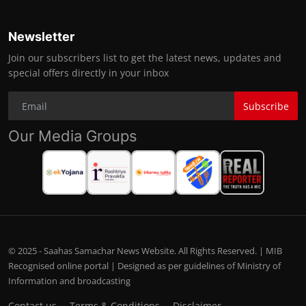
Newsletter
Join our subscribers list to get the latest news, updates and
special offers directly in your inbox
Subscribe
Our Media Groups
© 2025 - Saahas Samachar News Website. All Rights Reserved. | MIB
Recognised online portal | Designed as per guidelines of Ministry of
Information and broadcasting
Contact us
Terms & Conditions
Disclaimer