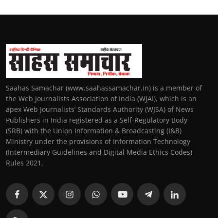
Saahas Samachar (www.saahassamachar.in) is a member of
the Web Journalists Association of India (WJAI), which is an
apex Web Journalists’ Standards Authority (WJSA) of News
Publishers in India registered as a Self-Regulatory Body
(SRB) with the Union Information & Broadcasting (I&B)
Ministry under the provisions of Information Technology
(Intermediary Guidelines and Digital Media Ethics Codes)
Rules 2021.