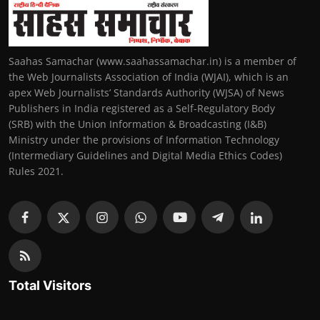
Saahas Samachar (www.saahassamachar.in) is a member of
the Web Journalists Association of India (WJAI), which is an
apex Web Journalists’ Standards Authority (WJSA) of News
Publishers in India registered as a Self-Regulatory Body
(SRB) with the Union Information & Broadcasting (I&B)
Ministry under the provisions of Information Technology
(Intermediary Guidelines and Digital Media Ethics Codes)
Rules 2021.
Total Visitors