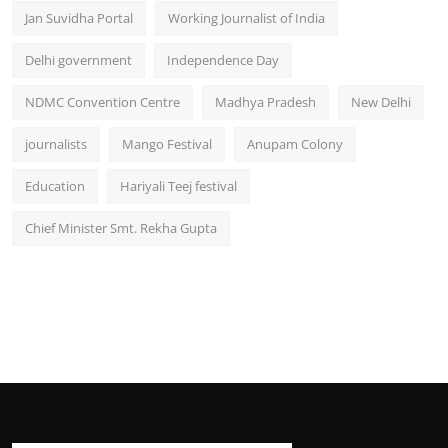
Jan Suvidha Portal
Working Journalist of India
Delhi government
Independence Day
NDMC Convention Centre
Madhya Pradesh
New Delhi
journalists
Mango Festival
Anupam Colony
Education
Hariyali Teej festival
Chief Minister Smt. Rekha Gupta