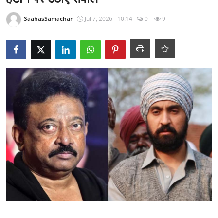
राजनीति
SaahasSamachar
Jul 7, 2026 - 10:14
0
9
खेल
Epaper
धर्म
लाइफस्टाइल
टेक