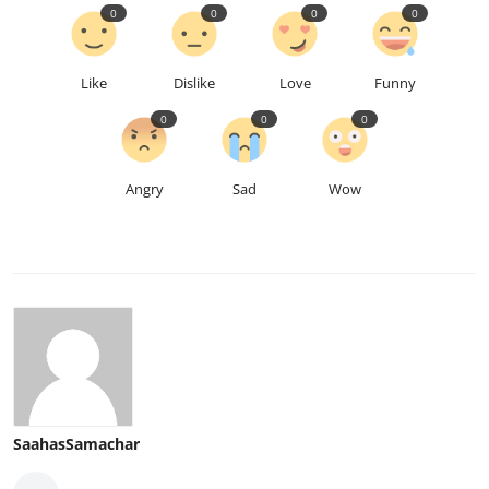
0
0
0
0
Like
Dislike
Love
Funny
0
0
0
Angry
Sad
Wow
SaahasSamachar