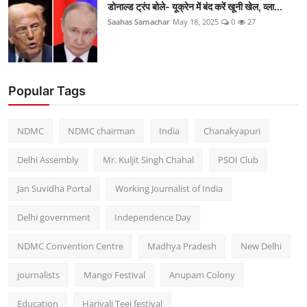
डोनाल्ड ट्रंप बोले- यूक्रेन में बंद करें खूनी खेल, व्ला...
Saahas Samachar
May 18, 2025
0
27
Popular Tags
NDMC
NDMC chairman
India
Chanakyapuri
Delhi Assembly
Mr. Kuljit Singh Chahal
PSOI Club
Jan Suvidha Portal
Working Journalist of India
Delhi government
Independence Day
NDMC Convention Centre
Madhya Pradesh
New Delhi
journalists
Mango Festival
Anupam Colony
Education
Hariyali Teej festival