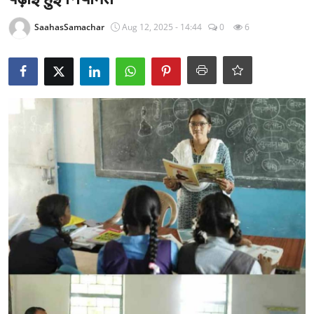
राजनीति
SaahasSamachar
Aug 12, 2025 - 14:44
0
6
खेल
Epaper
धर्म
लाइफस्टाइल
टेक