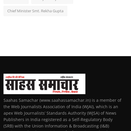
Chief Minister Smt. Rekha Gupta
Saahas Samachar (www.saahassamachar.in) is a member of
the Web Journalists Association of India (WJAI), which is an
apex Web Journalists’ Standards Authority (WJSA) of News
Publishers in India registered as a Self-Regulatory Body
(SRB) with the Union Information & Broadcasting (I&B)