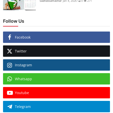
SaahasSamachar
Jan 4, 2026
0
271
Follow Us
Facebook
Twitter
Instagram
Whatsapp
Youtube
Telegram