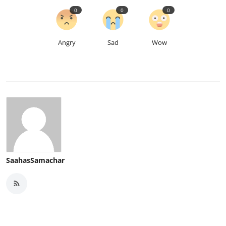
0
0
0
Angry
Sad
Wow
SaahasSamachar