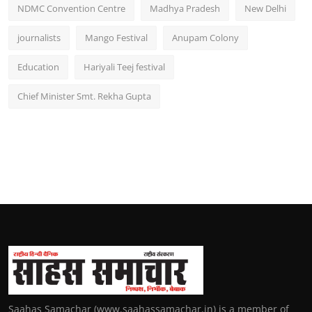
NDMC Convention Centre
Madhya Pradesh
New Delhi
journalists
Mango Festival
Anupam Colony
Education
Hariyali Teej festival
Chief Minister Smt. Rekha Gupta
Saahas Samachar (www.saahassamachar.in) is a member of