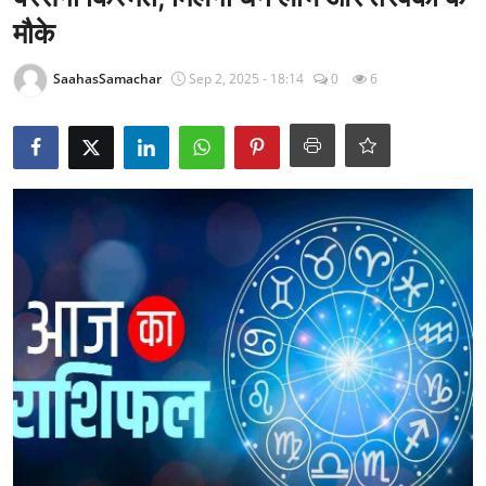
राजनीति
मौके
खेल
SaahasSamachar
Sep 2, 2025 - 18:14
0
6
Epaper
धर्म
लाइफस्टाइल
टेक