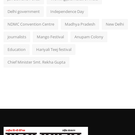
Delhi government
Independence Day
NDMC Convention Centre
Madhya Pradesh
New Delhi
journalists
Mango Festival
Anupam Colony
Education
Hariyali Teej festival
Chief Minister Smt. Rekha Gupta