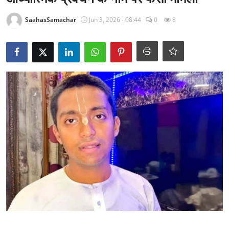
राजनीति
SaahasSamachar
Jun 3, 2026 - 08:44
0
8
खेल
Epaper
धर्म
लाइफस्टाइल
टेक