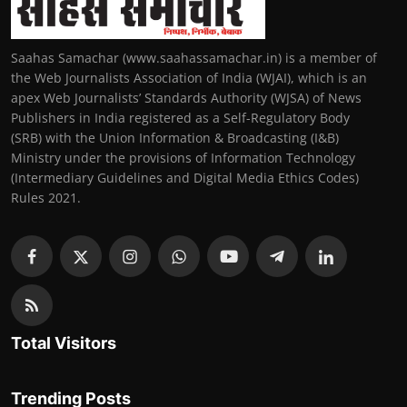
Saahas Samachar (www.saahassamachar.in) is a member of
the Web Journalists Association of India (WJAI), which is an
apex Web Journalists’ Standards Authority (WJSA) of News
Publishers in India registered as a Self-Regulatory Body
(SRB) with the Union Information & Broadcasting (I&B)
Ministry under the provisions of Information Technology
(Intermediary Guidelines and Digital Media Ethics Codes)
Rules 2021.
Total Visitors
Trending Posts