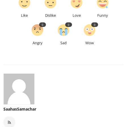
Like
Dislike
Love
Funny
0
0
0
Angry
Sad
Wow
SaahasSamachar