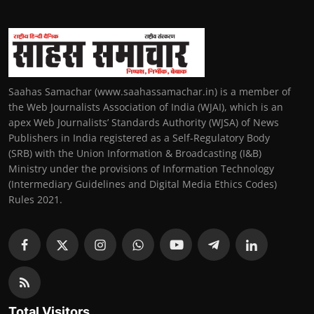
Saahas Samachar (www.saahassamachar.in) is a member of
the Web Journalists Association of India (WJAI), which is an
apex Web Journalists’ Standards Authority (WJSA) of News
Publishers in India registered as a Self-Regulatory Body
(SRB) with the Union Information & Broadcasting (I&B)
Ministry under the provisions of Information Technology
(Intermediary Guidelines and Digital Media Ethics Codes)
Rules 2021.
Total Visitors