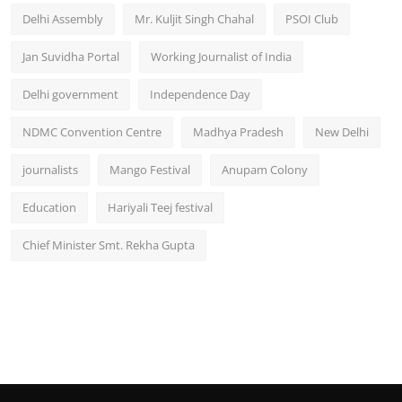
Delhi Assembly
Mr. Kuljit Singh Chahal
PSOI Club
Jan Suvidha Portal
Working Journalist of India
Delhi government
Independence Day
NDMC Convention Centre
Madhya Pradesh
New Delhi
journalists
Mango Festival
Anupam Colony
Education
Hariyali Teej festival
Chief Minister Smt. Rekha Gupta