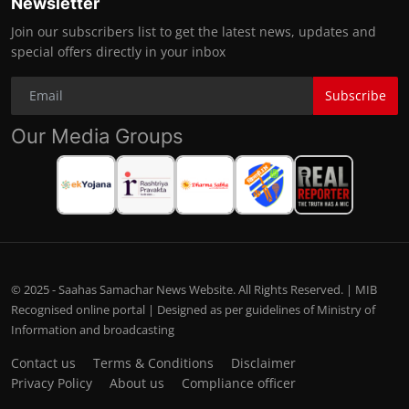
Newsletter
Join our subscribers list to get the latest news, updates and
special offers directly in your inbox
Subscribe
Our Media Groups
© 2025 - Saahas Samachar News Website. All Rights Reserved. | MIB
Recognised online portal | Designed as per guidelines of Ministry of
Information and broadcasting
Contact us
Terms & Conditions
Disclaimer
Privacy Policy
About us
Compliance officer