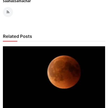
SaahasSamachar
Related Posts