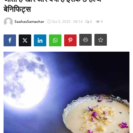
राजनीति
बेनिफिट्स
खेल
SaahasSamachar
Oct 5, 2025 - 08:14
0
9
Epaper
धर्म
लाइफस्टाइल
टेक