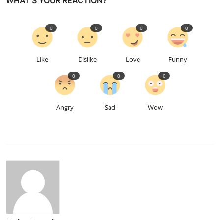
WHAT'S YOUR REACTION?
0
0
0
0
Like
Dislike
Love
Funny
0
0
0
Angry
Sad
Wow