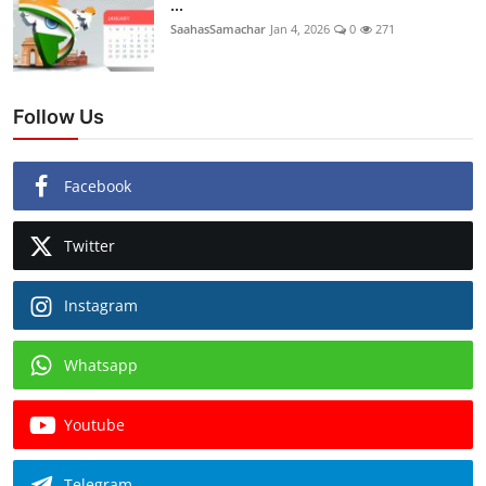
...
SaahasSamachar
Jan 4, 2026
0
271
Follow Us
Facebook
Twitter
Instagram
Whatsapp
Youtube
Telegram