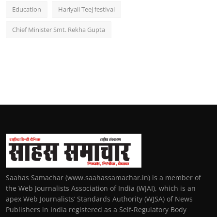
Education
Hariyali Teej festival
Chief Minister Smt. Rekha Gupta
Saahas Samachar (www.saahassamachar.in) is a member of
the Web Journalists Association of India (WJAI), which is an
apex Web Journalists’ Standards Authority (WJSA) of News
Publishers in India registered as a Self-Regulatory Body