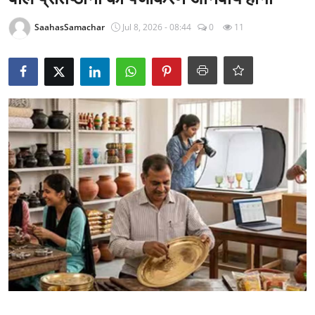
राजनीति
SaahasSamachar
Jul 8, 2026 - 08:44
0
11
खेल
Epaper
धर्म
लाइफस्टाइल
टेक