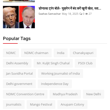
डोनाल्ड ट्रंप बोले- यूक्रेन में बंद करें खूनी खेल, व्ला...
Saahas Samachar
May 18, 2025
0
27
Popular Tags
NDMC
NDMC chairman
India
Chanakyapuri
Delhi Assembly
Mr. Kuljit Singh Chahal
PSOI Club
Jan Suvidha Portal
Working Journalist of India
Delhi government
Independence Day
NDMC Convention Centre
Madhya Pradesh
New Delhi
journalists
Mango Festival
Anupam Colony