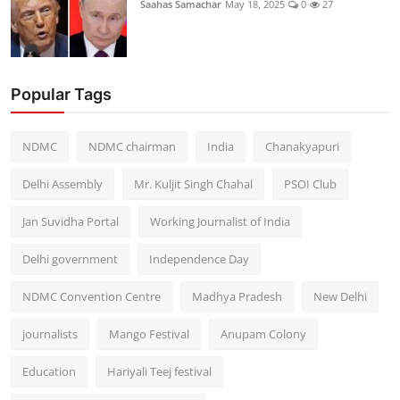
Saahas Samachar
May 18, 2025
0
27
Popular Tags
NDMC
NDMC chairman
India
Chanakyapuri
Delhi Assembly
Mr. Kuljit Singh Chahal
PSOI Club
Jan Suvidha Portal
Working Journalist of India
Delhi government
Independence Day
NDMC Convention Centre
Madhya Pradesh
New Delhi
journalists
Mango Festival
Anupam Colony
Education
Hariyali Teej festival