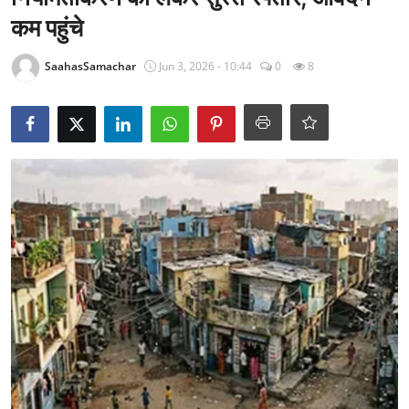
राजनीति
कम पहुंचे
खेल
SaahasSamachar
Jun 3, 2026 - 10:44
0
8
Epaper
धर्म
लाइफस्टाइल
टेक