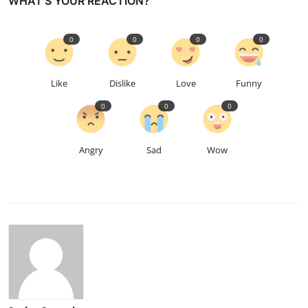
WHAT'S YOUR REACTION?
0
0
0
0
Like
Dislike
Love
Funny
0
0
0
Angry
Sad
Wow