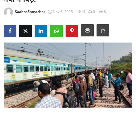
राजनीति
SaahasSamachar
Nov 6, 2025 - 14:14
0
8
खेल
Epaper
धर्म
लाइफस्टाइल
टेक