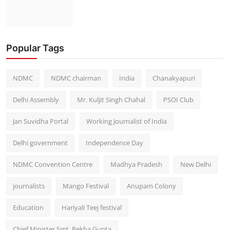
Popular Tags
NDMC
NDMC chairman
India
Chanakyapuri
Delhi Assembly
Mr. Kuljit Singh Chahal
PSOI Club
Jan Suvidha Portal
Working Journalist of India
Delhi government
Independence Day
NDMC Convention Centre
Madhya Pradesh
New Delhi
journalists
Mango Festival
Anupam Colony
Education
Hariyali Teej festival
Chief Minister Smt. Rekha Gupta