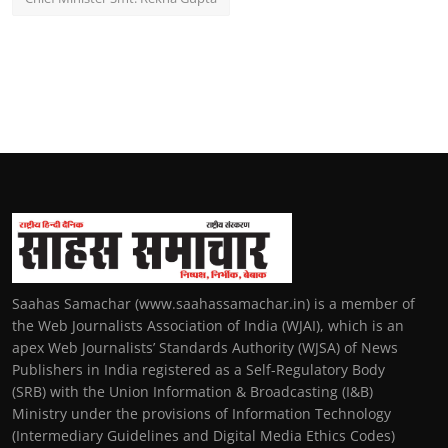
Saahas Samachar (www.saahassamachar.in) is a member of
the Web Journalists Association of India (WJAI), which is an
apex Web Journalists’ Standards Authority (WJSA) of News
Publishers in India registered as a Self-Regulatory Body
(SRB) with the Union Information & Broadcasting (I&B)
Ministry under the provisions of Information Technology
(Intermediary Guidelines and Digital Media Ethics Codes)