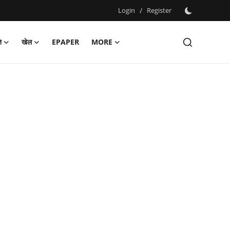
Login
/
Register
ि
खेल
EPAPER
MORE