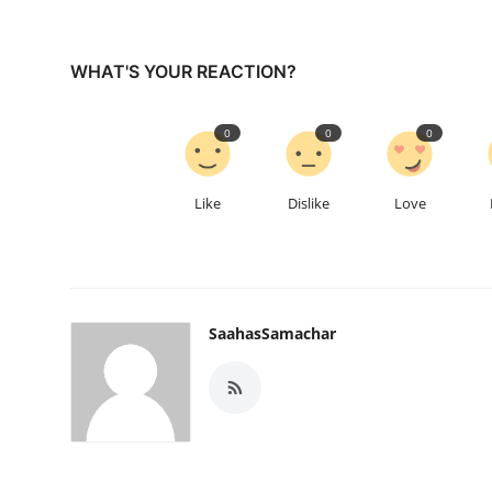
WHAT'S YOUR REACTION?
0
0
0
Like
Dislike
Love
SaahasSamachar