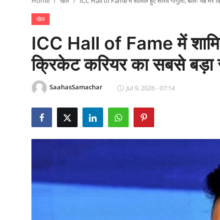
Home
खेल
ICC Hall of Fame में शामिल हुए सौरव गांगुली, बोले- यह मेरे 
राजनीति
खेल
खेल
ICC Hall of Fame में शामिल ह
Epaper
क्रिकेट करियर का सबसे बड़ा 
धर्म
SaahasSamachar
Jul 9, 2026 - 07:14
लाइफस्टाइल
टेक