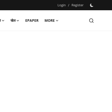
Login
/
Register
ि
खेल
EPAPER
MORE