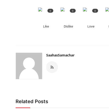
0
0
0
Like
Dislike
Love
SaahasSamachar
Related Posts