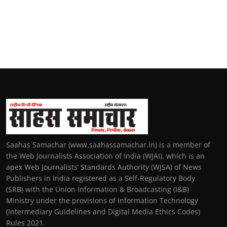
Saahas Samachar (www.saahassamachar.in) is a member of
the Web Journalists Association of India (WJAI), which is an
apex Web Journalists’ Standards Authority (WJSA) of News
Publishers in India registered as a Self-Regulatory Body
(SRB) with the Union Information & Broadcasting (I&B)
Ministry under the provisions of Information Technology
(Intermediary Guidelines and Digital Media Ethics Codes)
Rules 2021.