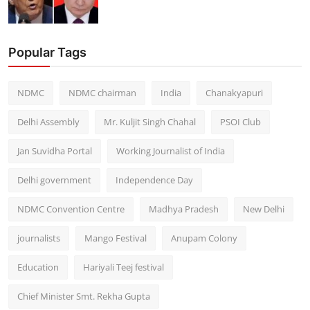
Popular Tags
NDMC
NDMC chairman
India
Chanakyapuri
Delhi Assembly
Mr. Kuljit Singh Chahal
PSOI Club
Jan Suvidha Portal
Working Journalist of India
Delhi government
Independence Day
NDMC Convention Centre
Madhya Pradesh
New Delhi
journalists
Mango Festival
Anupam Colony
Education
Hariyali Teej festival
Chief Minister Smt. Rekha Gupta