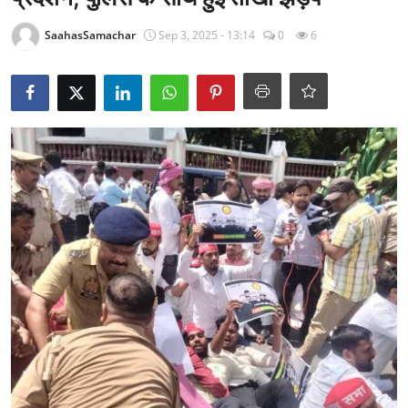
राजनीति
SaahasSamachar
Sep 3, 2025 - 13:14
0
6
खेल
Epaper
धर्म
लाइफस्टाइल
टेक