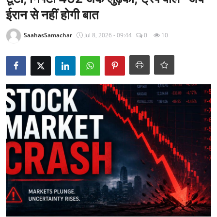
राजनीति
ईरान से नहीं होगी बात
खेल
SaahasSamachar
Jul 8, 2026 - 09:44
0
10
Epaper
धर्म
लाइफस्टाइल
टेक