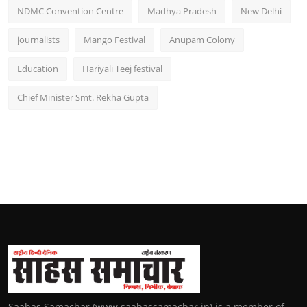
NDMC Convention Centre
Madhya Pradesh
New Delhi
journalists
Mango Festival
Anupam Colony
Education
Hariyali Teej festival
Chief Minister Smt. Rekha Gupta
Saahas Samachar (www.saahassamachar.in) is a member of