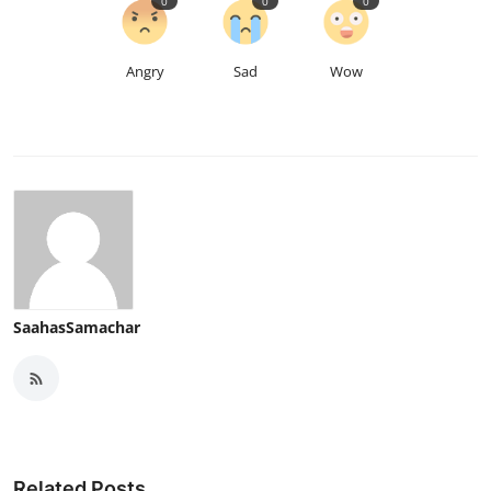
0
0
0
Angry
Sad
Wow
SaahasSamachar
Related Posts