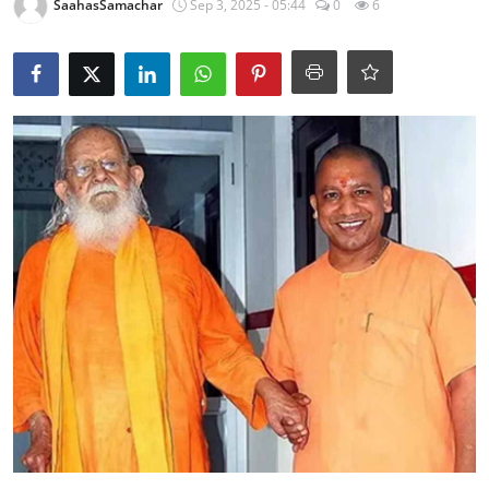
SaahasSamachar
Sep 3, 2025 - 05:44
0
6
राजनीति
खेल
Epaper
धर्म
लाइफस्टाइल
टेक