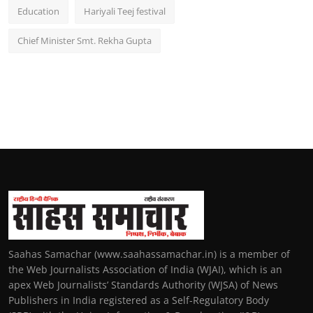
Education
Hariyali Teej festival
Chief Minister Smt. Rekha Gupta
Saahas Samachar (www.saahassamachar.in) is a member of
the Web Journalists Association of India (WJAI), which is an
apex Web Journalists’ Standards Authority (WJSA) of News
Publishers in India registered as a Self-Regulatory Body