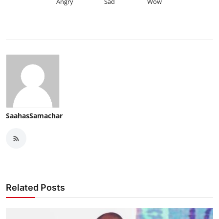
Angry
Sad
Wow
SaahasSamachar
Related Posts