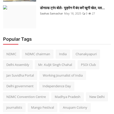
डोनाल्ड ट्रंप बोले- यूक्रेन में बंद करें खूनी खेल, व्ला...
Saahas Samachar
May 18, 2025
0
27
Popular Tags
NDMC
NDMC chairman
India
Chanakyapuri
Delhi Assembly
Mr. Kuljit Singh Chahal
PSOI Club
Jan Suvidha Portal
Working Journalist of India
Delhi government
Independence Day
NDMC Convention Centre
Madhya Pradesh
New Delhi
journalists
Mango Festival
Anupam Colony