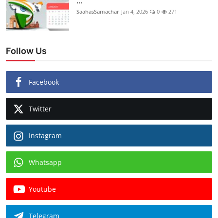
...
SaahasSamachar
Jan 4, 2026
0
271
Follow Us
Facebook
Twitter
Instagram
Whatsapp
Youtube
Telegram