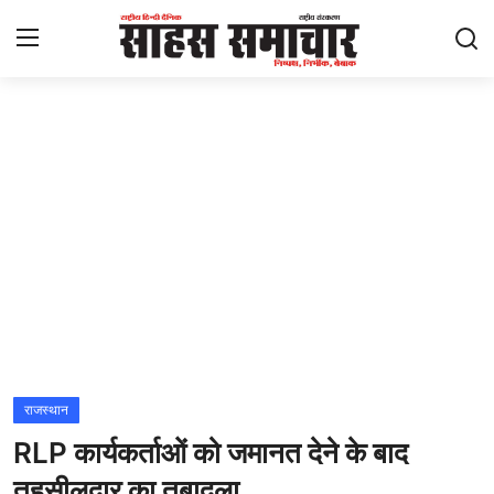
Login
Register
Home
ताज़ा खबरें
राष्ट्रीय
मनोरंजन
राज्य
राजस्थान
RLP कार्यकर्ताओं को जमानत देने के बाद
अंतराष्ट्रीय
तहसीलदार का तबादला