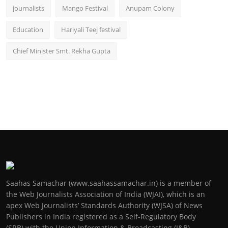
journalists
Mango Festival
Anupam Colony
Education
Hariyali Teej festival
Chief Minister Smt. Rekha Gupta
Saahas Samachar (www.saahassamachar.in) is a member of
the Web Journalists Association of India (WJAI), which is an
apex Web Journalists’ Standards Authority (WJSA) of News
Publishers in India registered as a Self-Regulatory Body
(SRB) with the Union Information & Broadcasting (I&B)