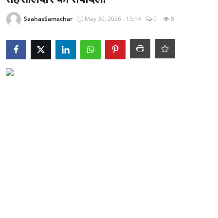
राजनीति
SaahasSamachar
May 30, 2026 - 13:14
0
8
खेल
Epaper
धर्म
लाइफस्टाइल
टेक