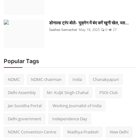
डोनाल्ड ट्रंप बोले- यूक्रेन में बंद करें खूनी खेल, व्ला...
Saahas Samachar
May 18, 2025
0
27
Popular Tags
NDMC
NDMC chairman
India
Chanakyapuri
Delhi Assembly
Mr. Kuljit Singh Chahal
PSOI Club
Jan Suvidha Portal
Working Journalist of India
Delhi government
Independence Day
NDMC Convention Centre
Madhya Pradesh
New Delhi