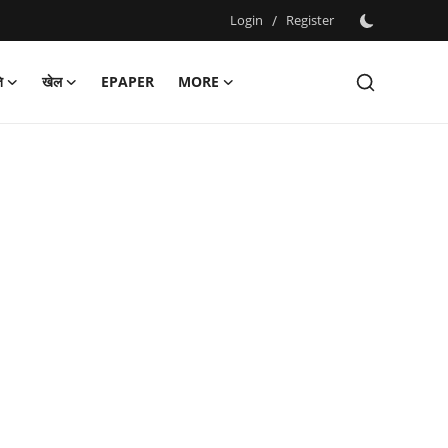
Login
/
Register
ि
खेल
EPAPER
MORE