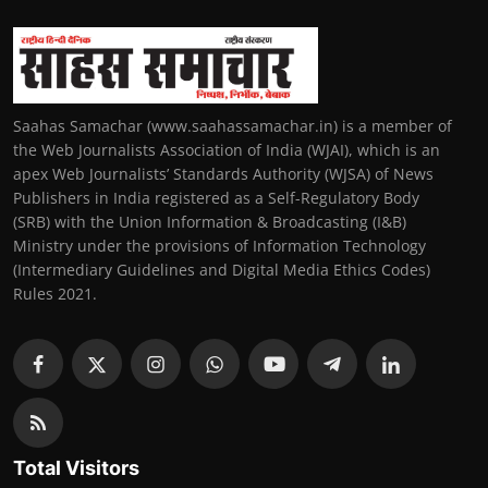
Saahas Samachar (www.saahassamachar.in) is a member of
the Web Journalists Association of India (WJAI), which is an
apex Web Journalists’ Standards Authority (WJSA) of News
Publishers in India registered as a Self-Regulatory Body
(SRB) with the Union Information & Broadcasting (I&B)
Ministry under the provisions of Information Technology
(Intermediary Guidelines and Digital Media Ethics Codes)
Rules 2021.
Total Visitors