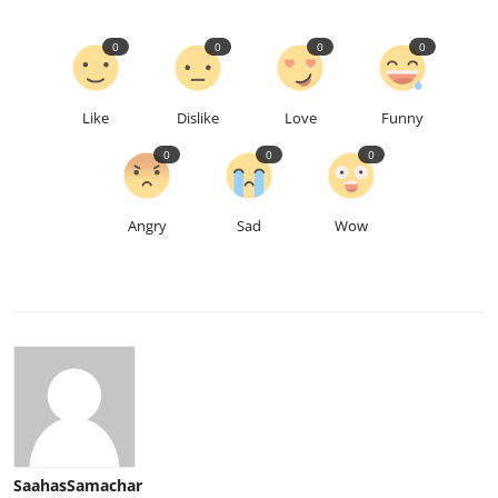
0
0
0
0
Like
Dislike
Love
Funny
0
0
0
Angry
Sad
Wow
SaahasSamachar