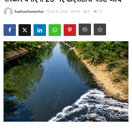
राजनीति
SaahasSamachar
Jul 9, 2026 - 09:44
0
10
खेल
Epaper
धर्म
लाइफस्टाइल
टेक