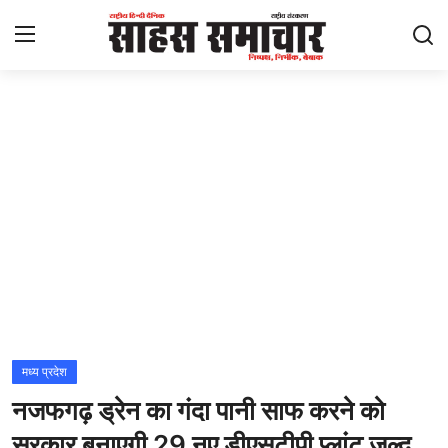
Login
Register
Home
ताज़ा खबरें
राष्ट्रीय
मनोरंजन
राज्य
मध्य प्रदेश
नजफगढ़ ड्रेन का गंदा पानी साफ करने को
अंतराष्ट्रीय
सरकार बनाएगी 29 नए डीएसटीपी प्लांट जल्द