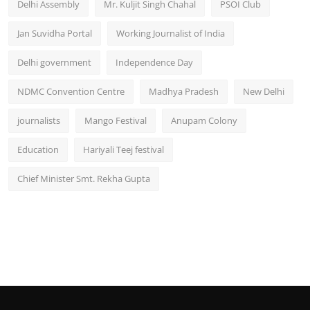
Delhi Assembly
Mr. Kuljit Singh Chahal
PSOI Club
Jan Suvidha Portal
Working Journalist of India
Delhi government
Independence Day
NDMC Convention Centre
Madhya Pradesh
New Delhi
journalists
Mango Festival
Anupam Colony
Education
Hariyali Teej festival
Chief Minister Smt. Rekha Gupta