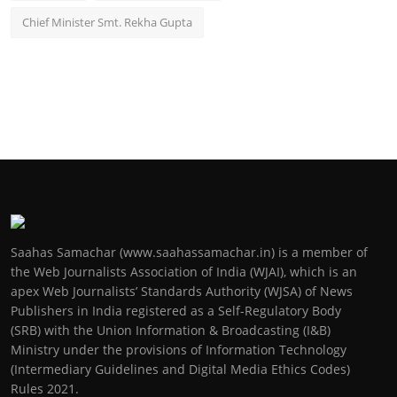
Chief Minister Smt. Rekha Gupta
Saahas Samachar (www.saahassamachar.in) is a member of
the Web Journalists Association of India (WJAI), which is an
apex Web Journalists’ Standards Authority (WJSA) of News
Publishers in India registered as a Self-Regulatory Body
(SRB) with the Union Information & Broadcasting (I&B)
Ministry under the provisions of Information Technology
(Intermediary Guidelines and Digital Media Ethics Codes)
Rules 2021.