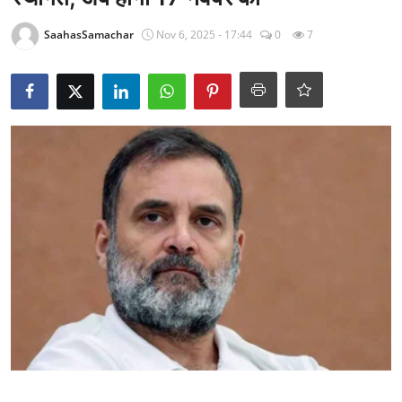
राजनीति
SaahasSamachar
Nov 6, 2025 - 17:44
0
7
खेल
Epaper
धर्म
लाइफस्टाइल
टेक