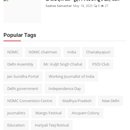
Saahas Samachar
May 18, 2025
0
27
Popular Tags
NDMC
NDMC chairman
India
Chanakyapuri
Delhi Assembly
Mr. Kuljit Singh Chahal
PSOI Club
Jan Suvidha Portal
Working Journalist of India
Delhi government
Independence Day
NDMC Convention Centre
Madhya Pradesh
New Delhi
journalists
Mango Festival
Anupam Colony
Education
Hariyali Teej festival