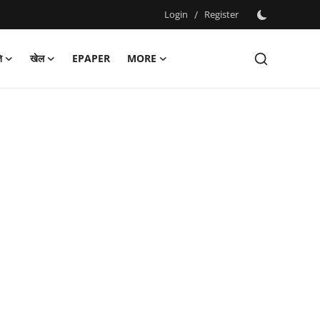
Login
/
Register
ि
खेल
EPAPER
MORE