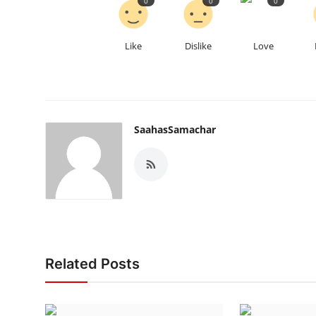
0
0
0
Like
Dislike
Love
SaahasSamachar
Related Posts