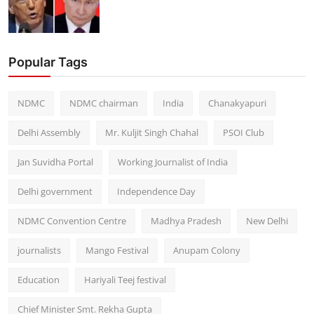
Popular Tags
NDMC
NDMC chairman
India
Chanakyapuri
Delhi Assembly
Mr. Kuljit Singh Chahal
PSOI Club
Jan Suvidha Portal
Working Journalist of India
Delhi government
Independence Day
NDMC Convention Centre
Madhya Pradesh
New Delhi
journalists
Mango Festival
Anupam Colony
Education
Hariyali Teej festival
Chief Minister Smt. Rekha Gupta