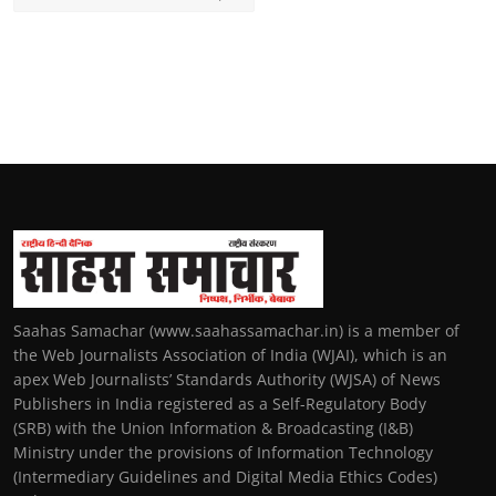
Saahas Samachar (www.saahassamachar.in) is a member of
the Web Journalists Association of India (WJAI), which is an
apex Web Journalists’ Standards Authority (WJSA) of News
Publishers in India registered as a Self-Regulatory Body
(SRB) with the Union Information & Broadcasting (I&B)
Ministry under the provisions of Information Technology
(Intermediary Guidelines and Digital Media Ethics Codes)