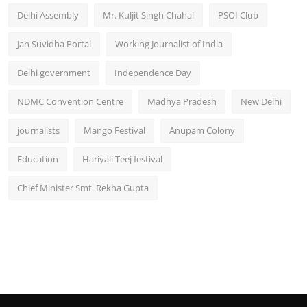
Delhi Assembly
Mr. Kuljit Singh Chahal
PSOI Club
Jan Suvidha Portal
Working Journalist of India
Delhi government
Independence Day
NDMC Convention Centre
Madhya Pradesh
New Delhi
journalists
Mango Festival
Anupam Colony
Education
Hariyali Teej festival
Chief Minister Smt. Rekha Gupta