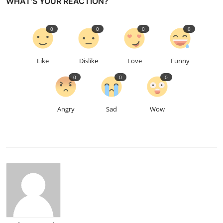
WHAT'S YOUR REACTION?
0
0
0
0
Like
Dislike
Love
Funny
0
0
0
Angry
Sad
Wow