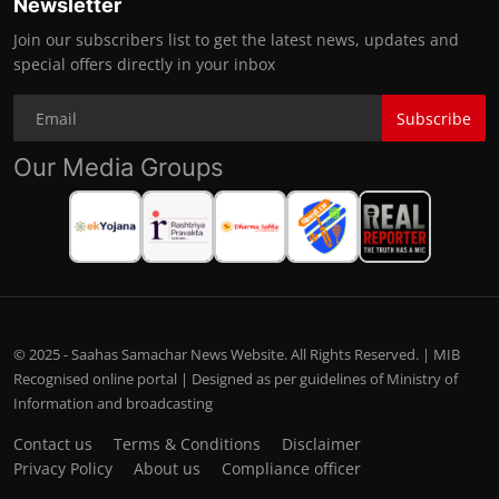
Newsletter
Join our subscribers list to get the latest news, updates and
special offers directly in your inbox
Subscribe
Our Media Groups
© 2025 - Saahas Samachar News Website. All Rights Reserved. | MIB
Recognised online portal | Designed as per guidelines of Ministry of
Information and broadcasting
Contact us
Terms & Conditions
Disclaimer
Privacy Policy
About us
Compliance officer