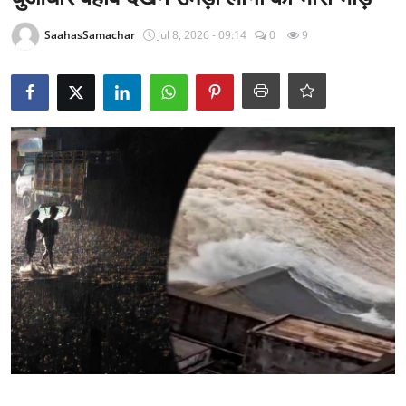
राजनीति
SaahasSamachar
Jul 8, 2026 - 09:14
0
9
खेल
Epaper
धर्म
लाइफस्टाइल
टेक