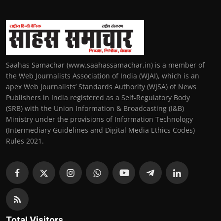
Saahas Samachar (www.saahassamachar.in) is a member of
the Web Journalists Association of India (WJAI), which is an
apex Web Journalists’ Standards Authority (WJSA) of News
Publishers in India registered as a Self-Regulatory Body
(SRB) with the Union Information & Broadcasting (I&B)
Ministry under the provisions of Information Technology
(Intermediary Guidelines and Digital Media Ethics Codes)
Rules 2021.
Total Visitors