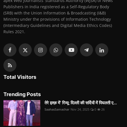
apex Web Journalists’ Standards Authority (WJSA) of News
Publishers in India registered as a Self-Regulatory Body
(SRB) with the Union Information & Broadcasting (I&B)
Ministry under the provisions of Information Technology
(Intermediary Guidelines and Digital Media Ethics Codes)
Rules 2021.
Total Visitors
Trending Posts
तेरे इश्क़ में’ रिव्यू: दिल्ली की सर्दियों में पिघलती ए...
SaahasSamachar
Nov 24, 2025
0
26