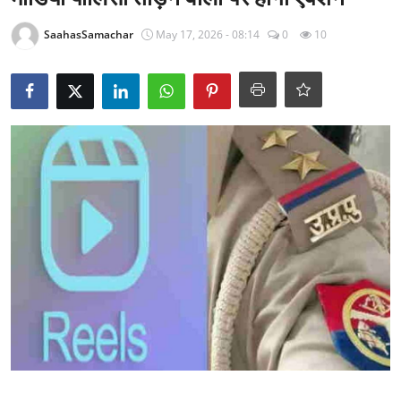
राजनीति
SaahasSamachar
May 17, 2026 - 08:14
0
10
खेल
Epaper
धर्म
लाइफस्टाइल
टेक