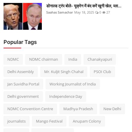
डोनाल्ड ट्रंप बोले- यूक्रेन में बंद करें खूनी खेल, व्ला...
Saahas Samachar
May 18, 2025
0
27
Popular Tags
NDMC
NDMC chairman
India
Chanakyapuri
Delhi Assembly
Mr. Kuljit Singh Chahal
PSOI Club
Jan Suvidha Portal
Working Journalist of India
Delhi government
Independence Day
NDMC Convention Centre
Madhya Pradesh
New Delhi
journalists
Mango Festival
Anupam Colony