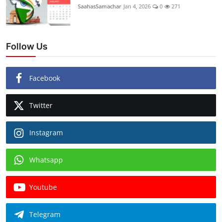
SaahasSamachar
Jan 4, 2026
0
271
Follow Us
Facebook
Twitter
Instagram
Whatsapp
Youtube
Telegram