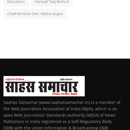
Education
Hariyali Teej festival
Chief Minister Smt. Rekha Gupta
Saahas Samachar (www.saahassamachar.in) is a member of
the Web Journalists Association of India (WJAI), which is an
apex Web Journalists’ Standards Authority (WJSA) of News
Publishers in India registered as a Self-Regulatory Body
(SRB) with the Union Information & Broadcasting (I&B)