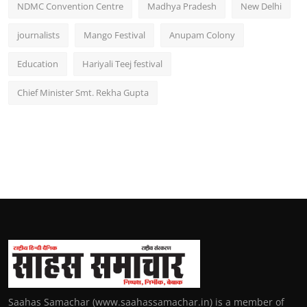
NDMC Convention Centre
Madhya Pradesh
New Delhi
journalists
Mango Festival
Anupam Colony
Education
Hariyali Teej festival
Chief Minister Smt. Rekha Gupta
Saahas Samachar (www.saahassamachar.in) is a member of