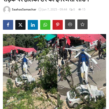
राजनीति
SaahasSamachar
Jun 7, 2025 - 09:44
0
15
खेल
Epaper
धर्म
लाइफस्टाइल
टेक