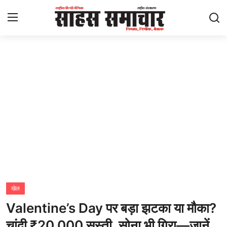
Login
Register
Home
ताज़ा खबरें
राष्ट्रीय
मनोरंजन
राज्य
खेल
Valentine’s Day पर बड़ा झटका या मौका?
अंतराष्ट्रीय
चांदी ₹20,000 सस्ती, सोना भी गिरा—जानें