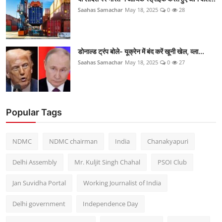
Saahas Samachar
May 18, 2025
0
28
डोनाल्ड ट्रंप बोले- यूक्रेन में बंद करें खूनी खेल, व्ला...
Saahas Samachar
May 18, 2025
0
27
Popular Tags
NDMC
NDMC chairman
India
Chanakyapuri
Delhi Assembly
Mr. Kuljit Singh Chahal
PSOI Club
Jan Suvidha Portal
Working Journalist of India
Delhi government
Independence Day