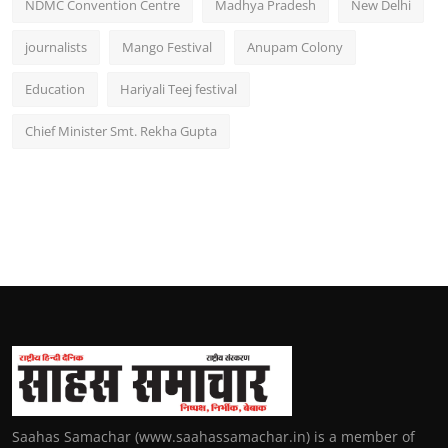
NDMC Convention Centre
Madhya Pradesh
New Delhi
journalists
Mango Festival
Anupam Colony
Education
Hariyali Teej festival
Chief Minister Smt. Rekha Gupta
Saahas Samachar (www.saahassamachar.in) is a member of