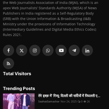
the Web Journalists Association of India (WJAI), which is an
apex Web Journalists’ Standards Authority (WJSA) of News
Publishers in India registered as a Self-Regulatory Body
(SRB) with the Union Information & Broadcasting (I&B)
Ministry under the provisions of Information Technology
(Intermediary Guidelines and Digital Media Ethics Codes)
Rules 2021.
Total Visitors
Trending Posts
तेरे इश्क़ में’ रिव्यू: दिल्ली की सर्दियों में पिघलती ए...
SaahasSamachar
Nov 24, 2025
0
26