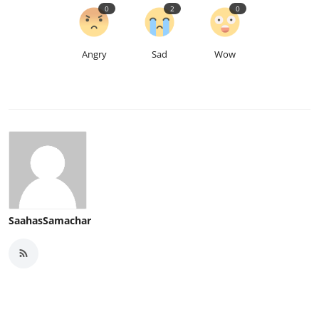
0
2
0
Angry
Sad
Wow
SaahasSamachar