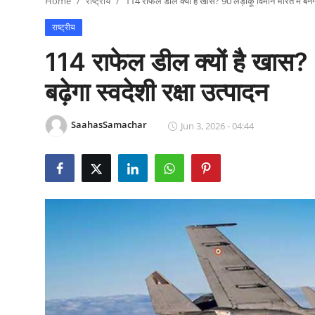
Home
राष्ट्रीय
114 राफेल डील क्यों है खास? 90 लड़ाकू विमान भारत में बनेंगे, 
राजनीति
राष्ट्रीय
खेल
114 राफेल डील क्यों है खास? 9
Epaper
बढ़ेगा स्वदेशी रक्षा उत्पादन
धर्म
SaahasSamachar
Jun 3, 2026 - 04:44
लाइफस्टाइल
टेक