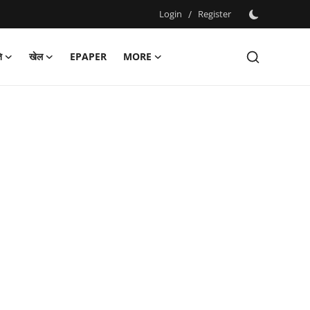
Login
/
Register
ि
खेल
EPAPER
MORE