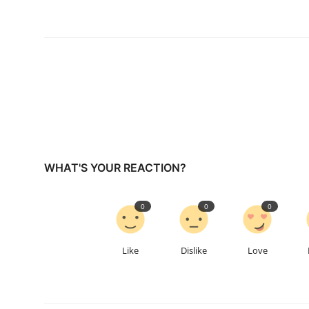
WHAT'S YOUR REACTION?
0
0
0
Like
Dislike
Love