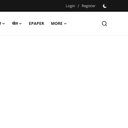
Login
/
Register
ि
खेल
EPAPER
MORE