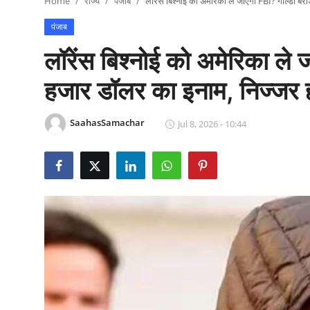
Home
राज्य
पंजाब
लॉरेंस बिश्नोई को अमेरिका ले जाएगी FBI? गोल्डी बर
राजनीति
पंजाब
खेल
लॉरेंस बिश्नोई को अमेरिका ले
Epaper
हजार डॉलर का इनाम, निज्जर हत
धर्म
SaahasSamachar
Jul 8, 2026 - 10:44
लाइफस्टाइल
टेक