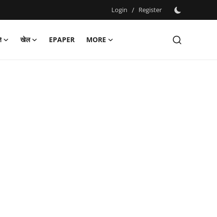
Login
/
Register
ि
खेल
EPAPER
MORE