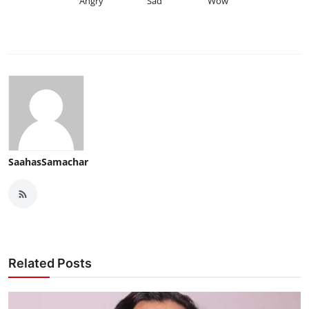
Angry
Sad
Wow
SaahasSamachar
Related Posts