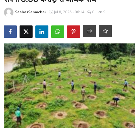
राजनीति
SaahasSamachar
Jul 8, 2026 - 06:14
0
9
खेल
Epaper
धर्म
लाइफस्टाइल
टेक