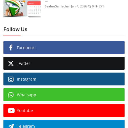
SaahasSamachar
Jan 4, 2026
0
271
Follow Us
Facebook
Twitter
Instagram
Whatsapp
Youtube
Telegram