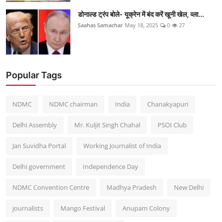
डोनाल्ड ट्रंप बोले- यूक्रेन में बंद करें खूनी खेल, व्ला...
Saahas Samachar
May 18, 2025
0
27
Popular Tags
NDMC
NDMC chairman
India
Chanakyapuri
Delhi Assembly
Mr. Kuljit Singh Chahal
PSOI Club
Jan Suvidha Portal
Working Journalist of India
Delhi government
Independence Day
NDMC Convention Centre
Madhya Pradesh
New Delhi
journalists
Mango Festival
Anupam Colony