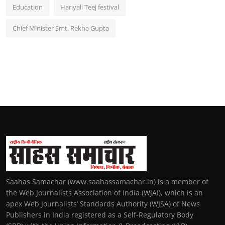
Education
Hariyali Teej festival
Chief Minister Smt. Rekha Gupta
Saahas Samachar (www.saahassamachar.in) is a member of
the Web Journalists Association of India (WJAI), which is an
apex Web Journalists’ Standards Authority (WJSA) of News
Publishers in India registered as a Self-Regulatory Body