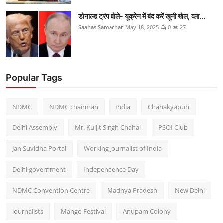
डोनाल्ड ट्रंप बोले- यूक्रेन में बंद करें खूनी खेल, व्ला...
Saahas Samachar
May 18, 2025
0
27
Popular Tags
NDMC
NDMC chairman
India
Chanakyapuri
Delhi Assembly
Mr. Kuljit Singh Chahal
PSOI Club
Jan Suvidha Portal
Working Journalist of India
Delhi government
Independence Day
NDMC Convention Centre
Madhya Pradesh
New Delhi
journalists
Mango Festival
Anupam Colony