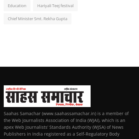
Education
Hariyali Teej festival
Chief Minister Smt. Rekha Gupta
Saahas Samachar (www.saahassamachar.in) is a member of
the Web Journalists Association of India (WJAI), which is an
apex Web Journalists’ Standards Authority (WJSA) of News
Publishers in India registered as a Self-Regulatory Body