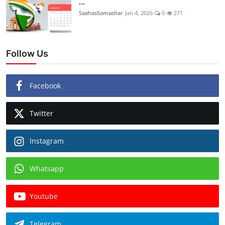
...
SaahasSamachar
Jan 4, 2026
0
271
Follow Us
Facebook
Twitter
Instagram
Whatsapp
Youtube
Telegram