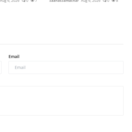
Aug 6, 2026
0
7
SaahasSamachar
Aug 6, 2026
0
8
Email