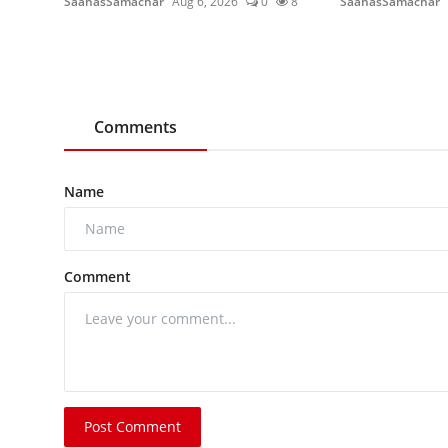
SaahasSamachar
Aug 6, 2026
0
8
SaahasSamachar
Comments
Name
Comment
Post Comment