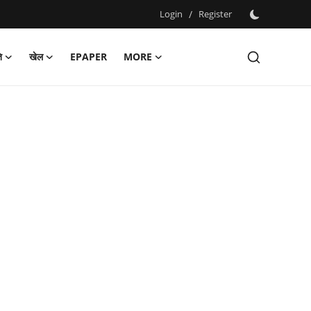
Login
/
Register
ि
खेल
EPAPER
MORE