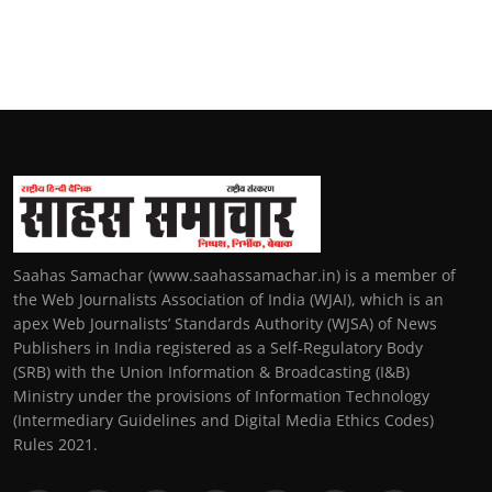
Saahas Samachar (www.saahassamachar.in) is a member of
the Web Journalists Association of India (WJAI), which is an
apex Web Journalists’ Standards Authority (WJSA) of News
Publishers in India registered as a Self-Regulatory Body
(SRB) with the Union Information & Broadcasting (I&B)
Ministry under the provisions of Information Technology
(Intermediary Guidelines and Digital Media Ethics Codes)
Rules 2021.