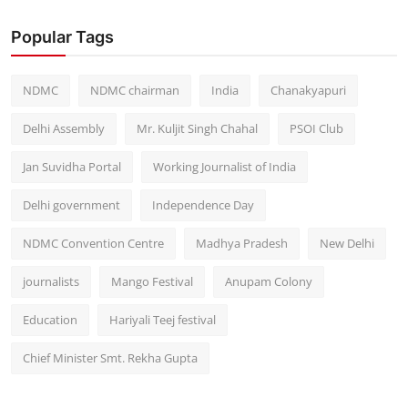
Popular Tags
NDMC
NDMC chairman
India
Chanakyapuri
Delhi Assembly
Mr. Kuljit Singh Chahal
PSOI Club
Jan Suvidha Portal
Working Journalist of India
Delhi government
Independence Day
NDMC Convention Centre
Madhya Pradesh
New Delhi
journalists
Mango Festival
Anupam Colony
Education
Hariyali Teej festival
Chief Minister Smt. Rekha Gupta