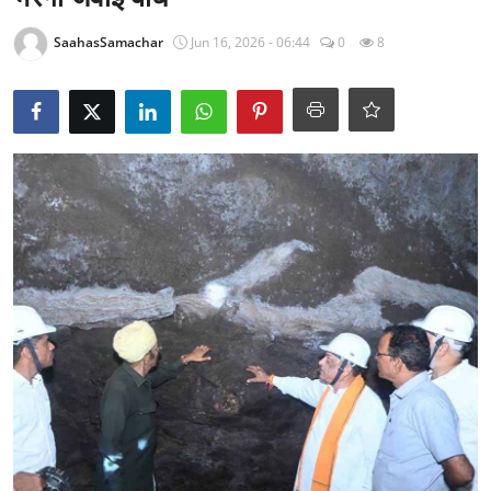
राजनीति
SaahasSamachar
Jun 16, 2026 - 06:44
0
8
खेल
Epaper
धर्म
लाइफस्टाइल
टेक