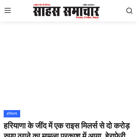
Login
Register
Home
ताज़ा खबरें
राष्ट्रीय
मनोरंजन
राज्य
हरियाणा
हरियाणा के जींद में एक राइस मिलर्स से दो करोड़
अंतराष्ट्रीय
रुपए ठगने का मामला प्रकाश में आया, हेराफेरी