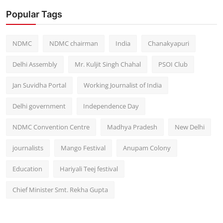
Popular Tags
NDMC
NDMC chairman
India
Chanakyapuri
Delhi Assembly
Mr. Kuljit Singh Chahal
PSOI Club
Jan Suvidha Portal
Working Journalist of India
Delhi government
Independence Day
NDMC Convention Centre
Madhya Pradesh
New Delhi
journalists
Mango Festival
Anupam Colony
Education
Hariyali Teej festival
Chief Minister Smt. Rekha Gupta