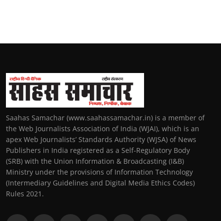
Saahas Samachar (www.saahassamachar.in) is a member of
the Web Journalists Association of India (WJAI), which is an
apex Web Journalists’ Standards Authority (WJSA) of News
Publishers in India registered as a Self-Regulatory Body
(SRB) with the Union Information & Broadcasting (I&B)
Ministry under the provisions of Information Technology
(Intermediary Guidelines and Digital Media Ethics Codes)
Rules 2021.