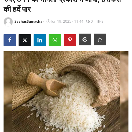
राजनीति
की हदें पार
खेल
SaahasSamachar
Jun 19, 2025 - 11:44
0
8
Epaper
धर्म
लाइफस्टाइल
टेक