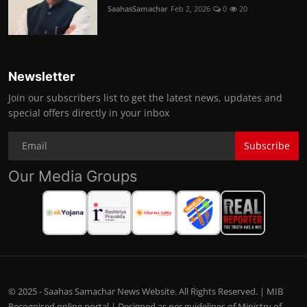
SaahasSamachar
Feb 2, 2026
0
20
Newsletter
Join our subscribers list to get the latest news, updates and
special offers directly in your inbox
Subscribe
Our Media Groups
© 2025 - Saahas Samachar News Website. All Rights Reserved. | MIB
Recognised online portal | Designed as per guidelines of Ministry of