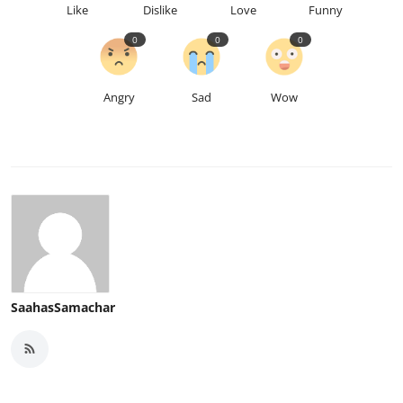
Like
Dislike
Love
Funny
0
0
0
Angry
Sad
Wow
SaahasSamachar