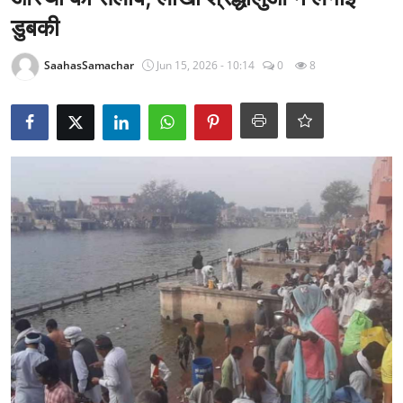
राजनीति
डुबकी
खेल
SaahasSamachar
Jun 15, 2026 - 10:14
0
8
Epaper
धर्म
लाइफस्टाइल
टेक