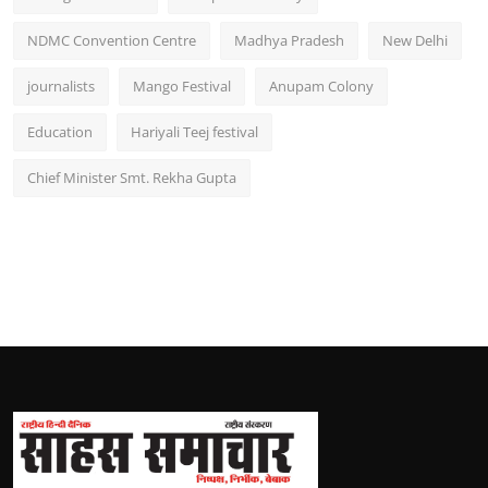
NDMC Convention Centre
Madhya Pradesh
New Delhi
journalists
Mango Festival
Anupam Colony
Education
Hariyali Teej festival
Chief Minister Smt. Rekha Gupta