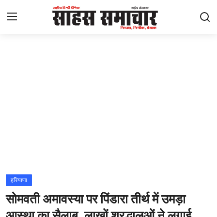
Login
Register
Home
ताज़ा खबरें
राष्ट्रीय
मनोरंजन
राज्य
हरियाणा
सोमवती अमावस्या पर पिंडारा तीर्थ में उमड़ा
अंतराष्ट्रीय
आस्था का सैलाब, लाखों श्रद्धालुओं ने लगाई