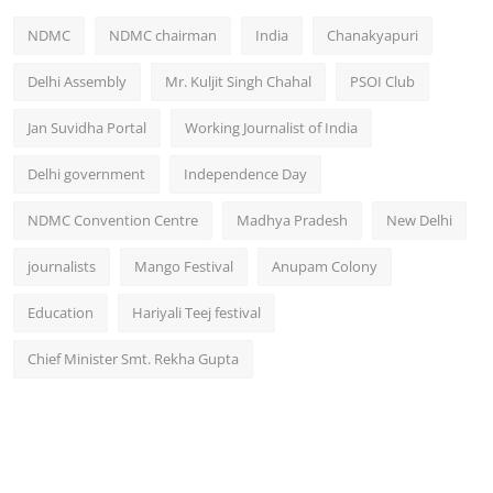
NDMC
NDMC chairman
India
Chanakyapuri
Delhi Assembly
Mr. Kuljit Singh Chahal
PSOI Club
Jan Suvidha Portal
Working Journalist of India
Delhi government
Independence Day
NDMC Convention Centre
Madhya Pradesh
New Delhi
journalists
Mango Festival
Anupam Colony
Education
Hariyali Teej festival
Chief Minister Smt. Rekha Gupta