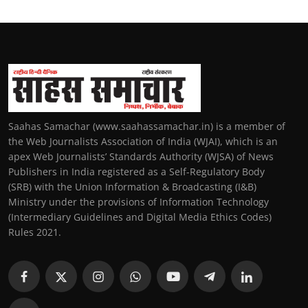
Saahas Samachar (www.saahassamachar.in) is a member of
the Web Journalists Association of India (WJAI), which is an
apex Web Journalists’ Standards Authority (WJSA) of News
Publishers in India registered as a Self-Regulatory Body
(SRB) with the Union Information & Broadcasting (I&B)
Ministry under the provisions of Information Technology
(Intermediary Guidelines and Digital Media Ethics Codes)
Rules 2021.