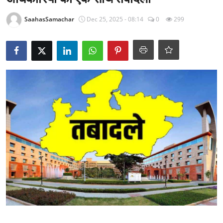
राजनीति
SaahasSamachar
Dec 25, 2025 - 08:14
0
299
खेल
Epaper
धर्म
लाइफस्टाइल
टेक