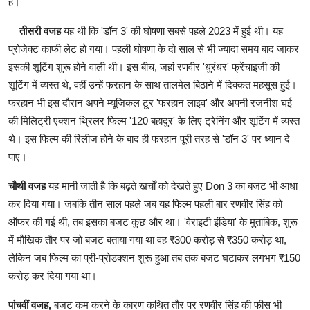
है।
तीसरी वजह
यह थी कि 'डॉन 3' की घोषणा सबसे पहले 2023 में हुई थी। यह
प्रोजेक्‍ट काफी लेट हो गया। पहली घोषणा के दो साल से भी ज्यादा समय बाद जाकर
इसकी शूटिंग शुरू होने वाली थी। इस बीच, जहां रणवीर 'धुरंधर' फ्रेंचाइजी की
शूटिंग में व्यस्त थे, वहीं उन्हें फरहान के साथ तालमेल बिठाने में दिक्कत महसूस हुई।
फरहान भी इस दौरान अपने म्यूजिकल टूर 'फरहान लाइव' और अपनी रजनीश घई
की मिलिट्री एक्शन थ्रिलर फ‍िल्म '120 बहादुर' के लिए ट्रेनिंग और शूटिंग में व्‍यस्‍त
थे। इस फिल्‍म की रिलीज होने के बाद ही फरहान पूरी तरह से 'डॉन 3' पर ध्यान दे
पाए।
चौथी वजह
यह मानी जाती है कि बढ़ते खर्चों को देखते हुए Don 3 का बजट भी आधा
कर दिया गया। जबकि तीन साल पहले जब यह फ‍िल्म पहली बार रणवीर सिंह को
ऑफर की गई थी, तब इसका बजट कुछ और था। 'वेराइटी इंडिया' के मुताबिक, शुरू
में मौखिक तौर पर जो बजट बताया गया था वह ₹300 करोड़ से ₹350 करोड़ था,
लेकिन जब फिल्म का प्री-प्रोडक्शन शुरू हुआ तब तक बजट घटाकर लगभग ₹150
करोड़ कर दिया गया था।
पांचवीं वजह,
बजट कम करने के कारण कथ‍ित तौर पर रणवीर सिंह की फीस भी