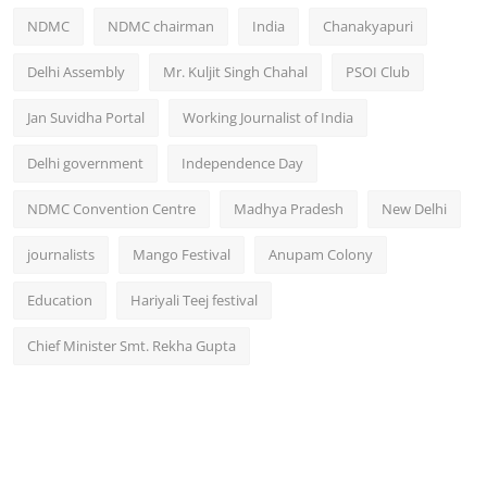
NDMC
NDMC chairman
India
Chanakyapuri
Delhi Assembly
Mr. Kuljit Singh Chahal
PSOI Club
Jan Suvidha Portal
Working Journalist of India
Delhi government
Independence Day
NDMC Convention Centre
Madhya Pradesh
New Delhi
journalists
Mango Festival
Anupam Colony
Education
Hariyali Teej festival
Chief Minister Smt. Rekha Gupta