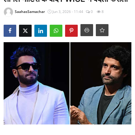
राजनीति
SaahasSamachar
Jun 3, 2026 - 11:44
0
8
खेल
Epaper
धर्म
लाइफस्टाइल
टेक