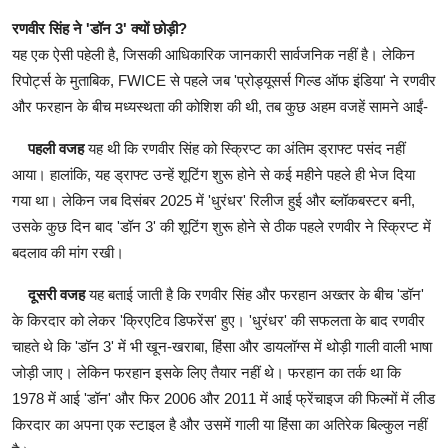
रणवीर सिंह ने 'डॉन 3' क्यों छोड़ी?
यह एक ऐसी पहेली है, जिसकी आध‍िकारिक जानकारी सार्वजनिक नहीं है। लेकिन
रिपोर्ट्स के मुताबिक, FWICE से पहले जब 'प्रोड्यूसर्स गिल्ड ऑफ इंडिया' ने रणवीर
और फरहान के बीच मध्यस्थता की कोश‍िश की थी, तब कुछ अहम वजहें सामने आईं-
पहली वजह
यह थी कि रणवीर सिंह को स्क्रिप्ट का अंतिम ड्राफ्ट पसंद नहीं
आया। हालांकि, यह ड्राफ्ट उन्हें शूटिंग शुरू होने से कई महीने पहले ही भेज दिया
गया था। लेकिन जब दिसंबर 2025 में 'धुरंधर' रिलीज हुई और ब्‍लॉकबस्‍टर बनी,
उसके कुछ दिन बाद 'डॉन 3' की शूटिंग शुरू होने से ठीक पहले रणवीर ने स्‍क्र‍िप्‍ट में
बदलाव की मांग रखी।
दूसरी वजह
यह बताई जाती है कि रणवीर सिंह और फरहान अख्‍तर के बीच 'डॉन'
के किरदार को लेकर 'क्रिएटिव डिफरेंस' हुए। 'धुरंधर' की सफलता के बाद रणवीर
चाहते थे कि 'डॉन 3' में भी खून-खराबा, हिंसा और डायलॉग्‍स में थोड़ी गाली वाली भाषा
जोड़ी जाए। लेकिन फरहान इसके लिए तैयार नहीं थे। फरहान का तर्क था कि
1978 में आई 'डॉन' और फिर 2006 और 2011 में आई फ्रेंचाइज की फिल्‍मों में लीड
किरदार का अपना एक स्‍टाइल है और उसमें गाली या हिंसा का अतिरेक बिल्‍कुल नहीं