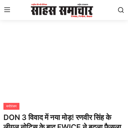
Login
Register
Home
ताज़ा खबरें
राष्ट्रीय
मनोरंजन
राज्य
मनोरंजन
DON 3 विवाद में नया मोड़! रणवीर सिंह के
अंतराष्ट्रीय
लीगल नोटिस के बाद FWICE ने बदला फैसला