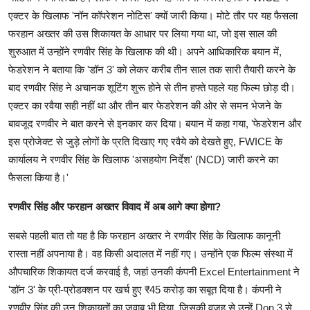
एक्‍टर के ख‍िलाफ 'नॉन कॉपरेशन नोटिस' क्‍यों जारी किया। मोटे तौर पर यह फैसला
फरहान अख्‍तर की उस शिकायत के आधार पर लिया गया था, जो इस साल की
शुरुआत में उन्‍होंने रणवीर सिंह के ख‍िलाफ की थी। अपने आधिकारिक बयान में,
फेडरेशन ने बताया कि 'डॉन 3' को लेकर करीब तीन साल तक सारी तैयारी करने के
बाद रणवीर सिंह ने अचानक शूटिंग शुरू होने से तीन हफ्ते पहले यह फिल्‍म छोड़ दी।
एक्‍टर का रवैया सही नहीं था और तीन बार फेडरेशन की ओर से समन भेजने के
बावजूद रणवीर ने बात करने से इनकार कर दिया। बयान में कहा गया, 'फेडरेशन और
इस प्रोजेक्ट से जुड़े लोगों के प्रति दिखाए गए रवैये को देखते हुए, FWICE के
कार्यालय ने रणवीर सिंह के ख‍िलाफ 'असहयोग निर्देश' (NCD) जारी करने का
फैसला किया है।'
रणवीर सिंह और फरहान अख्‍तर विवाद में अब आगे क्या होगा?
सबसे पहली बात तो यह है कि फरहान अख्‍तर ने रणवीर सिंह के ख‍िलाफ कानूनी
रास्‍ता नहीं अपनाया है। वह किसी अदालत में नहीं गए। उन्‍होंने एक फ‍िल्म संस्था में
औपचारिक शिकायत दर्ज करवाई है, जहां उनकी कंपनी Excel Entertainment ने
'डॉन 3' के प्री-प्रोडक्‍शन पर खर्च हुए ₹45 करोड़ का सबूत दिया है। कंपनी ने
रणवीर सिंह की उन शिकायतों का जवाब भी दिया, जिसकी वजह से उन्हें Don 3 से