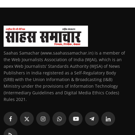
Saahas Samachar (www.saahassamachar.in) is a member of
the Web Journalists Association of India (WJAI), which is an
apex Web Journalists’ Standards Authority (WJSA) of News
Publishers in India registered as a Self-Regulatory Body
(SRB) with the Union Information & Broadcasting (I&B)
Ministry under the provisions of Information Technology
(Intermediary Guidelines and Digital Media Ethics Codes)
Rules 2021.