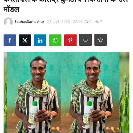
राजनीति
मॉडल
खेल
SaahasSamachar
Jun 3, 2026 - 07:44
0
7
Epaper
धर्म
लाइफस्टाइल
टेक