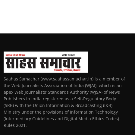
Saahas Samachar (www.saahassamachar.in) is a member of
the Web Journalists Association of India (WJAI), which is an
apex Web Journalists’ Standards Authority (WJSA) of News
Publishers in India registered as a Self-Regulatory Body
(SRB) with the Union Information & Broadcasting (I&B)
Ministry under the provisions of Information Technology
(Intermediary Guidelines and Digital Media Ethics Codes)
Rules 2021.