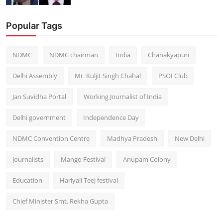
Popular Tags
NDMC
NDMC chairman
India
Chanakyapuri
Delhi Assembly
Mr. Kuljit Singh Chahal
PSOI Club
Jan Suvidha Portal
Working Journalist of India
Delhi government
Independence Day
NDMC Convention Centre
Madhya Pradesh
New Delhi
journalists
Mango Festival
Anupam Colony
Education
Hariyali Teej festival
Chief Minister Smt. Rekha Gupta