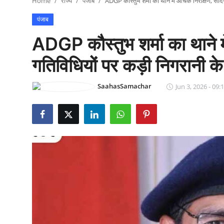
Home
राज्य
पंजाब
ADGP कौस्तुभ शर्मा का थाने में औचक निरीक्षण, संदिग्
राजनीति
पंजाब
खेल
ADGP कौस्तुभ शर्मा का थाने म
Epaper
गतिविधियों पर कड़ी निगरानी के 
धर्म
SaahasSamachar
Jun 3, 2026 - 09:
लाइफस्टाइल
टेक