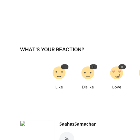
WHAT'S YOUR REACTION?
0
0
0
Like
Dislike
Love
SaahasSamachar