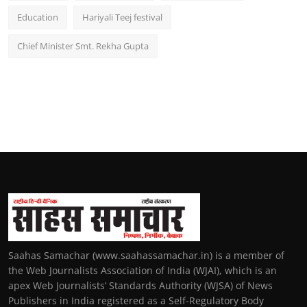
Education
Hariyali Teej festival
Chief Minister Smt. Rekha Gupta
Saahas Samachar (www.saahassamachar.in) is a member of
the Web Journalists Association of India (WJAI), which is an
apex Web Journalists’ Standards Authority (WJSA) of News
Publishers in India registered as a Self-Regulatory Body