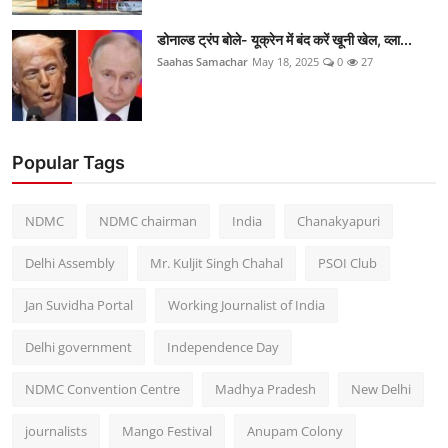
डोनाल्ड ट्रंप बोले- यूक्रेन में बंद करें खूनी खेल, व्ला...
Saahas Samachar
May 18, 2025
0
27
Popular Tags
NDMC
NDMC chairman
India
Chanakyapuri
Delhi Assembly
Mr. Kuljit Singh Chahal
PSOI Club
Jan Suvidha Portal
Working Journalist of India
Delhi government
Independence Day
NDMC Convention Centre
Madhya Pradesh
New Delhi
journalists
Mango Festival
Anupam Colony