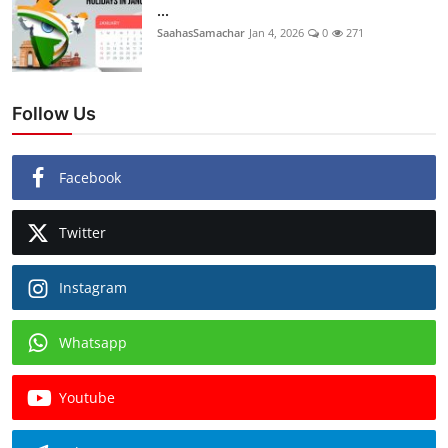
...
SaahasSamachar
Jan 4, 2026
0
271
Follow Us
Facebook
Twitter
Instagram
Whatsapp
Youtube