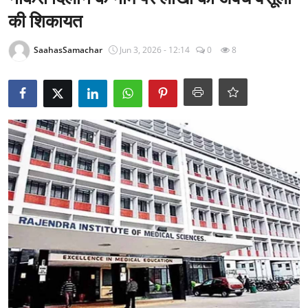
राजनीति
की शिकायत
खेल
SaahasSamachar
Jun 3, 2026 - 12:14
0
8
Epaper
धर्म
लाइफस्टाइल
टेक