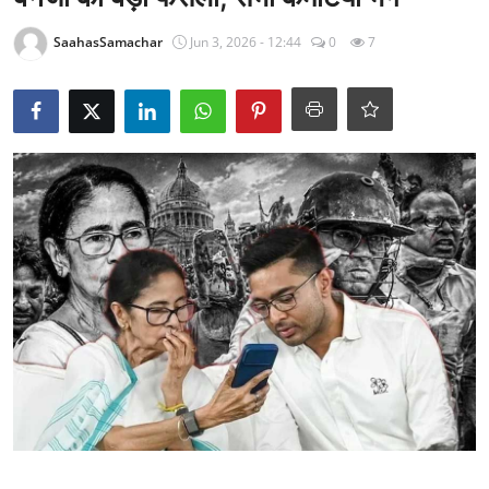
राजनीति
SaahasSamachar
Jun 3, 2026 - 12:44
0
7
खेल
Epaper
धर्म
लाइफस्टाइल
टेक