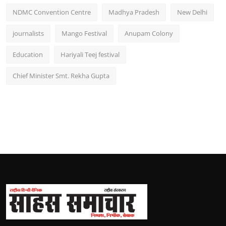
NDMC Convention Centre
Madhya Pradesh
New Delhi
journalists
Mango Festival
Anupam Colony
Education
Hariyali Teej festival
Chief Minister Smt. Rekha Gupta