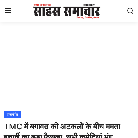
Login
Register
Home
ताज़ा खबरें
राष्ट्रीय
मनोरंजन
राज्य
राजनीति
TMC में बगावत की अटकलों के बीच ममता
अंतराष्ट्रीय
बनर्जी का बड़ा फैसला, सभी कमेटियां भंग