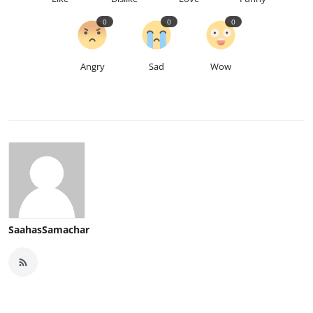
0
0
0
Angry
Sad
Wow
SaahasSamachar