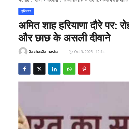
Home
राज्य
हरियाणा
अमित शाह हरियाणा दौरे पर: रोहतक में बोले- यहाँ 
राजनीति
हरियाणा
खेल
अमित शाह हरियाणा दौरे पर: रोहत
Epaper
और छाछ के असली दीवाने
धर्म
SaahasSamachar
Oct 3, 2025 - 12:14
लाइफस्टाइल
टेक