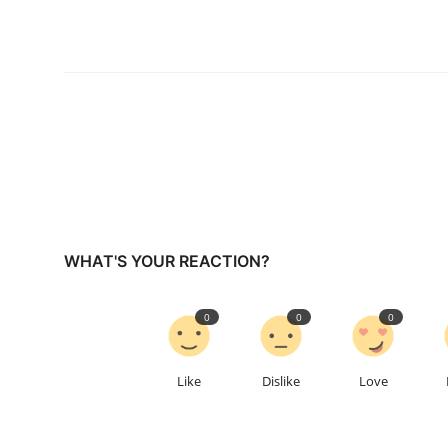
WHAT'S YOUR REACTION?
0
0
0
Like
Dislike
Love