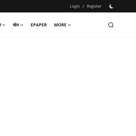
Login
/
Register
ि
खेल
EPAPER
MORE