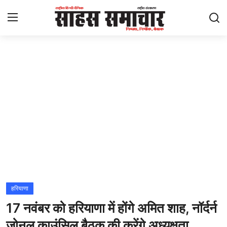
Login
Register
Home
ताज़ा खबरें
राष्ट्रीय
मनोरंजन
राज्य
हरियाणा
17 नवंबर को हरियाणा में होंगे अमित शाह, नॉर्दर्न
अंतराष्ट्रीय
जोनल काउंसिल बैठक की करेंगे अध्यक्षता