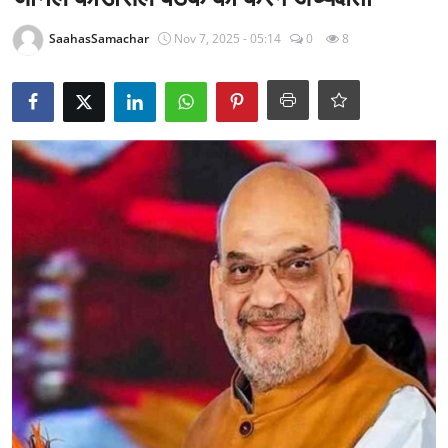
राजनीति
SaahasSamachar
Nov 7, 2025 - 05:14
0
8
खेल
Epaper
धर्म
लाइफस्टाइल
टेक