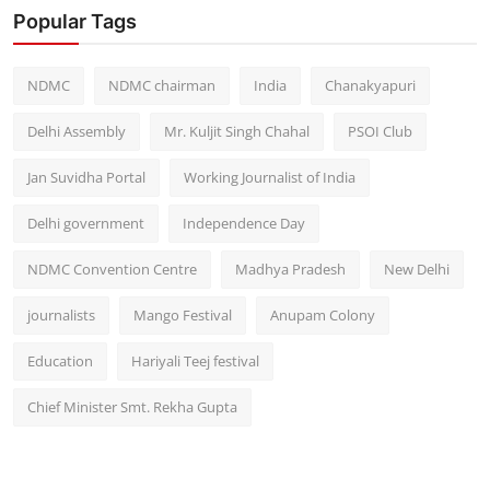
Popular Tags
NDMC
NDMC chairman
India
Chanakyapuri
Delhi Assembly
Mr. Kuljit Singh Chahal
PSOI Club
Jan Suvidha Portal
Working Journalist of India
Delhi government
Independence Day
NDMC Convention Centre
Madhya Pradesh
New Delhi
journalists
Mango Festival
Anupam Colony
Education
Hariyali Teej festival
Chief Minister Smt. Rekha Gupta