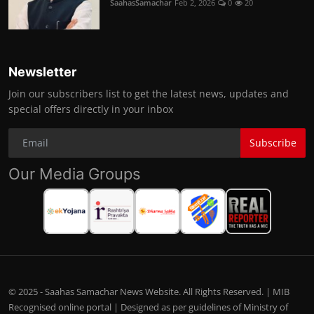
SaahasSamachar
Feb 2, 2026
0
20
Newsletter
Join our subscribers list to get the latest news, updates and
special offers directly in your inbox
Subscribe
Our Media Groups
© 2025 - Saahas Samachar News Website. All Rights Reserved. | MIB
Recognised online portal | Designed as per guidelines of Ministry of