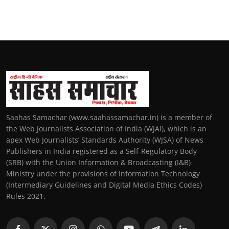
Saahas Samachar (www.saahassamachar.in) is a member of
the Web Journalists Association of India (WJAI), which is an
apex Web Journalists’ Standards Authority (WJSA) of News
Publishers in India registered as a Self-Regulatory Body
(SRB) with the Union Information & Broadcasting (I&B)
Ministry under the provisions of Information Technology
(Intermediary Guidelines and Digital Media Ethics Codes)
Rules 2021.