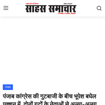
Login
Register
Home
ताज़ा खबरें
राष्ट्रीय
मनोरंजन
राज्य
पंजाब
पंजाब कांग्रेस की गुटबाजी के बीच भूपेश बघेल
अंतराष्ट्रीय
एक्शन में, दोनों गुटों के नेताओं से अलग-अलग