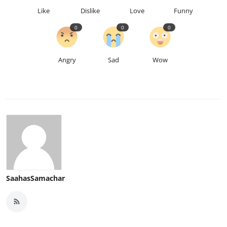
Like
Dislike
Love
Funny
0
0
0
Angry
Sad
Wow
SaahasSamachar