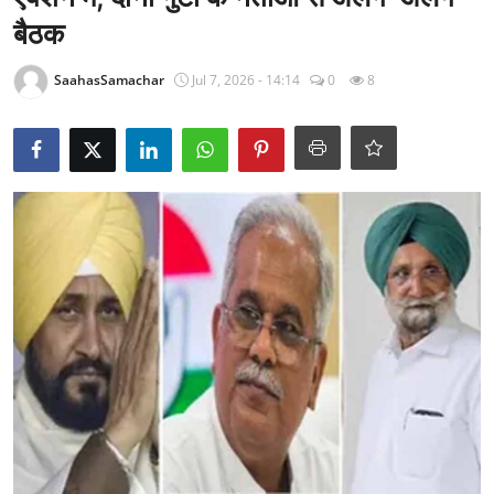
राजनीति
बैठक
खेल
SaahasSamachar
Jul 7, 2026 - 14:14
0
8
Epaper
धर्म
लाइफस्टाइल
टेक