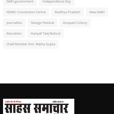
Delhi government
Independence Day
NDMC Convention Centre
Madhya Pradesh
New Delhi
journalists
Mango Festival
Anupam Colony
Education
Hariyali Teej festival
Chief Minister Smt. Rekha Gupta